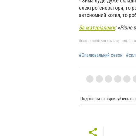
- Зима буде дуже складн
електрогенератори, то р
автономний котел, то роб
За матеріалами
: «Рівне 
Якщо ви помітили помилку, виділіть нео
#Опалювальний сезон
#скл
Поділіться та підписуйтесь на