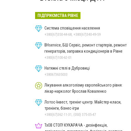
ПІДПРИЄМСТВА РІВНЕ
Система сповіщення населення
+380(67)350-44-68, +380(67)340-49-59
BHservice, БШ Сервіс, ремонт стартерів, ремонт
генераторів, заправка кондиціонерів в Рівне
+380(67)100-62-01
Натяжні стелі в Дубровиці
+380673635033
Лікування алкоголізму європейського рівня:
лікар-нарколог Ярослав Коваленко
Лотос-Інвест, тренінг-центр. Майстер-класи,
тренінги, бізнес-ігри
+380(67)362-11-31, (050) 375-05-47
ТзОВ СТОП! КУКАРАЧА - дезінфекція,