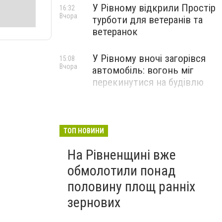
У Рівному відкрили Простір
16:32
Вчора
турботи для ветеранів та
ветеранок
У Рівному вночі загорівся
15:08
Вчора
автомобіль: вогонь міг
перекинутися на будівлю
ТОП НОВИНИ
На Рівненщині вже
обмолотили понад
половину площ ранніх
зернових