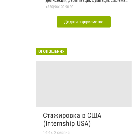
дезінсекція, дератизація, фумігація, система
HACCP
+380(96)109-90-90
Додати підприємство
ОГОЛОШЕННЯ
Стажировка в США
(Internship USA)
14:47, 2 серпня