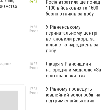
палення,
Росія втратила ще понад
09:03
приємство
1100 військових та 1600
безпілотників за добу
У Рівненському
19:58
Вчора
перинатальному центрі
встановили рекорд за
кількістю народжень за
добу
Лікаря з Рівненщини
 оцінити
18:37
Вчора
нагородили медаллю «За
врятоване життя»
У Рівному проведуть
17:33
Вчора
ювілейний велопробіг на
підтримку військових