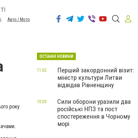
ті
ї
Авто / Мото
ОСТАННІ НОВИНИ
а
Перший закордонний візит:
11:02
міністр культури Литви
відвідав Рівненщину
Сили оборони уразили два
10:03
ього року
російські НПЗ та пост
спостереження в Чорному
морі
вачами.