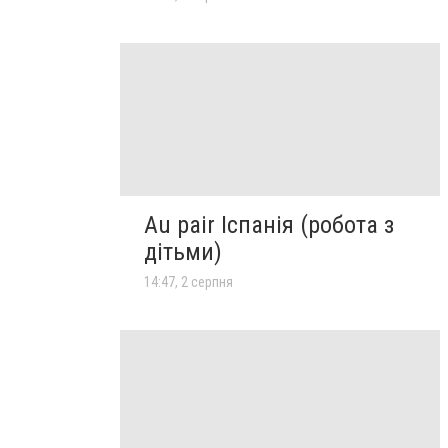
Au pair Іспанія (робота з
дітьми)
14:47, 2 серпня