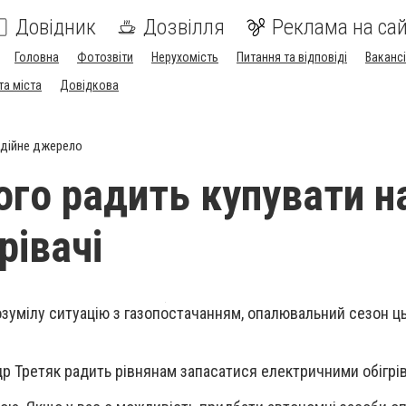
Довідник
Дозвілля
Реклама на сай
Головна
Фотозвіти
Нерухомість
Питання та відповіді
Вакансі
та міста
Довідкова
дійне джерело
ого радить купувати н
рівачі
озумілу ситуацію з газопостачанням, опалювальний сезон ц
.
р Третяк радить рівнянам запасатися електричними обігрі