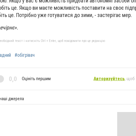
ою. Якщо у вас є можливість придбати автономні засоби о
обіть це. Якщо ви маєте можливість поставити на своє під
іть це. Потрібно уже готуватися до зими, - застерігає мер.
вечірнє».
бхідний текст і натисніть Ctrl + Enter, щоб повідомити про це редакцію
адний
#обігрівач
0,0
Оцініть першим
Авторизуйтесь
, щоб
 наші джерела