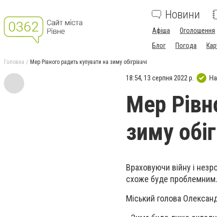
Новини
Афіша
Оголошення
Блог
Погода
Кар
Головна
Мер Рівного радить купувати на зиму обігрівачі
18:54, 13 серпня 2022 р.
На
Мер Рівн
зиму обіг
Враховуючи війну і незр
схоже буде проблемним
Міський голова Олександ