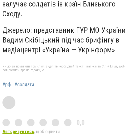
залучає солдатів із країн Близького
Сходу.
Джерело: представник ГУР МО України
Вадим Скібіцький під час брифінгу в
медіацентрі «Україна — Укрінформ»
Якщо ви помітили помилку, виділіть необхідний текст і натисніть Ctrl + Enter, щоб
повідомити про це редакцію
#рф
#солдати
0,0
Авторизуйтесь
, щоб оцінити