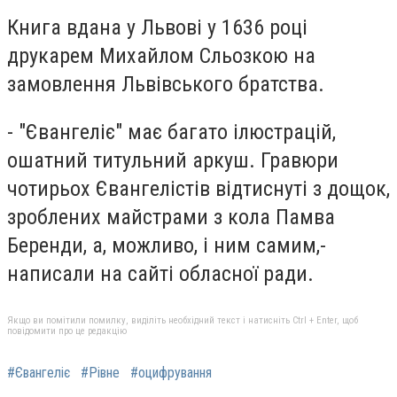
Книга вдана у Львові у 1636 році
друкарем Михайлом Сльозкою на
замовлення Львівського братства.
- "Євангеліє" має багато ілюстрацій,
ошатний титульний аркуш. Гравюри
чотирьох Євангелістів відтиснуті з дощок,
зроблених майстрами з кола Памва
Беренди, а, можливо, і ним самим,-
написали на сайті обласної ради.
Якщо ви помітили помилку, виділіть необхідний текст і натисніть Ctrl + Enter, щоб
повідомити про це редакцію
#Євангеліє
#Рівне
#оцифрування