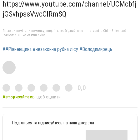
https://www.youtube.com/channel/UCMcbfj
jGSvhpssVwcClRmSQ
Якщо ви помітили помилку, виділіть необхідний текст і натисніть Ctrl + Enter, щоб
повідомити про це редакцію
##Рівненщина #незаконна рубка лісу #Володимирець
0,0
Авторизуйтесь
, щоб оцінити
Поділіться та підписуйтесь на наші джерела