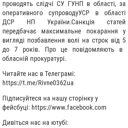
проводять слідчі СУ ГУНП
в області,
за
оперативного супроводу
УСР в області
ДСР НП України
.
Санкція статей
передбачає максимальне покарання у
вигляді позбавлення волі на строк
від 5
до
7
років.
Про це повідомляють в
обласній п
рокуратурі
.
Читайте нас в Телеграмі:
https://t.me/Rivne0362ua
Підписуйтеся на нашу сторінку у
фейсбуці: https://www.facebook.com
Дивіться нас на ютубі: