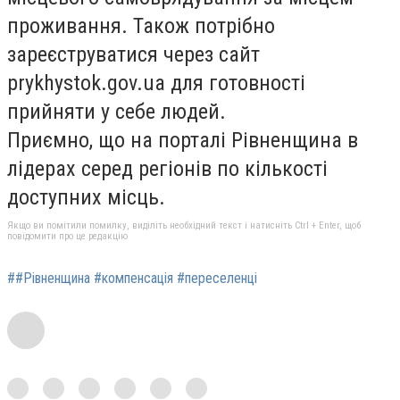
проживання. Також потрібно
зареєструватися через сайт
prykhystok.gov.ua для готовності
прийняти у себе людей.
Приємно, що на порталі Рівненщина в
лідерах серед регіонів по кількості
доступних місць.
Якщо ви помітили помилку, виділіть необхідний текст і натисніть Ctrl + Enter, щоб
повідомити про це редакцію
##Рівненщина #компенсація #переселенці