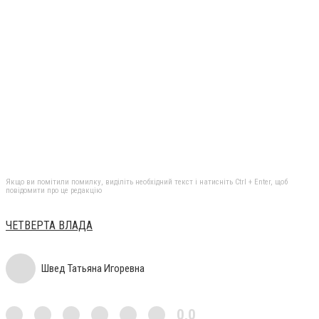
Якщо ви помітили помилку, виділіть необхідний текст і натисніть Ctrl + Enter, щоб
повідомити про це редакцію
ЧЕТВЕРТА ВЛАДА
Швед Татьяна Игоревна
0,0