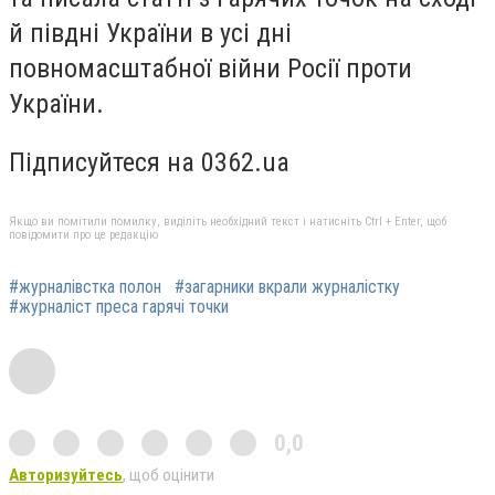
й півдні України в усі дні
повномасштабної війни Росії проти
України.
Підписуйтеся на 0362.ua
Якщо ви помітили помилку, виділіть необхідний текст і натисніть Ctrl + Enter, щоб
повідомити про це редакцію
#журналівстка полон
#загарники вкрали журналістку
#журналіст преса гарячі точки
0,0
Авторизуйтесь
, щоб оцінити