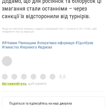
Додамо, що для росіянок та білорусок ці
змагання стали останніми – через
санкції їх відсторонили від турнірів.
Якщо ви помітили помилку, виділіть необхідний текст і натисніть Ctrl + Enter, щоб
повідомити про це редакцію
##Новини Рівненщини #оперативна інформація #Здолбунів
#гімнастка #перемога #відмова
0,0
Авторизуйтесь
, щоб оцінити
Поділіться та підписуйтесь на наші джерела