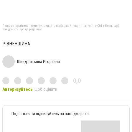
Якщо ви помітили помилку, виділіть необхідний текст і натисніть Ctrl + Enter, щоб
повідомити про це редакцію
РІВНЕНЩИНА
Швед Татьяна Игоревна
0,0
Авторизуйтесь
, щоб оцінити
Поділіться та підписуйтесь на наші джерела