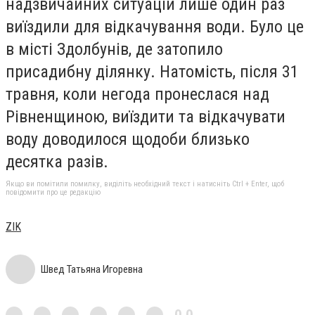
надзвичайних ситуацій лише один раз
виїздили для відкачування води. Було це
в місті Здолбунів, де затопило
присадибну ділянку. Натомість, після 31
травня, коли негода пронеслася над
Рівненщиною, виїздити та відкачувати
воду доводилося щодоби близько
десятка разів.
Якщо ви помітили помилку, виділіть необхідний текст і натисніть Ctrl + Enter, щоб
повідомити про це редакцію
ZIK
Швед Татьяна Игоревна
0,0