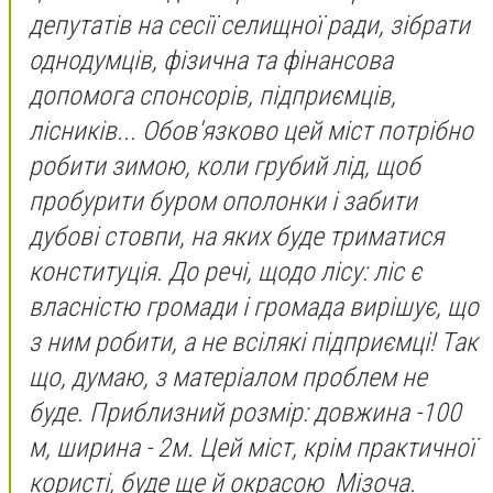
депутатів на сесії селищної ради, зібрати
однодумців, фізична та фінансова
допомога спонсорів, підприємців,
лісників... Обов'язково цей міст потрібно
робити зимою, коли грубий лід, щоб
пробурити буром ополонки і забити
дубові стовпи, на яких буде триматися
конституція. До речі, щодо лісу: ліс є
власністю громади і громада вирішує, що
з ним робити, а не всілякі підприємці! Так
що, думаю, з матеріалом проблем не
буде. Приблизний розмір: довжина -100
м, ширина - 2м. Цей міст, крім практичної
користі, буде ще й окрасою Мізоча.