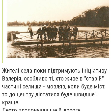
Жителі села поки підтримують ініціативу
Валерія, особливо ті, хто живе в "старій"
частині селища - мовляв, коли буде міст,
то до центру дістатися буде швидше і
краще.
Дехто пропонував ще й дорогу