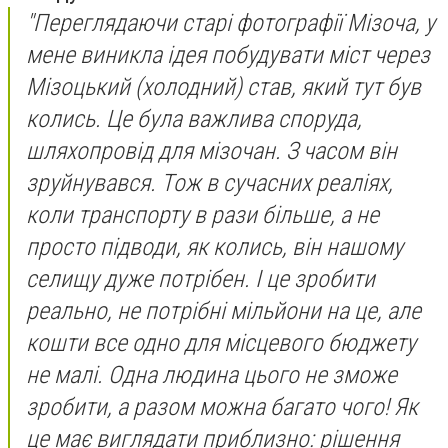
"Переглядаючи старі фотографії Мізоча, у
мене виникла ідея побудувати міст через
Мізоцький (холодний) став, який тут був
колись. Це була важлива споруда,
шляхопровід для мізочан. З часом він
зруйнувався. Тож в сучасних реаліях,
коли транспорту в рази більше, а не
просто підводи, як колись, він нашому
селищу дуже потрібен. І це зробити
реально, не потрібні мільйони на це, але
кошти все одно для місцевого бюджету
не малі. Одна людина цього не зможе
зробити, а разом можна багато чого! Як
це має виглядати приблизно: рішення