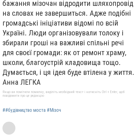
бажання мізочан відродити шляхопровід
на словах не завершиться. Адже подібні
громадські ініціативи відомі по всій
Україні. Люди організовували толоку і
збирали гроші на важливі спільні речі
для своєї громади: як от ремонт храму,
школи, благоустрій кладовища тощо.
Думається, і ця ідея буде втілена у життя.
Анна ЛЕГКА
Якщо ви помітили помилку, виділіть необхідний текст і натисніть Ctrl + Enter, щоб
повідомити про це редакцію
##будівництво моста #Мізоч