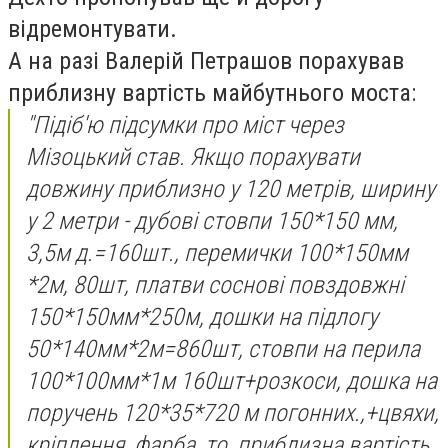
відремонтувати.
А на разі Валерій Петрашов порахував
приблизну вартість майбутнього моста:
"Підіб'ю підсумки про міст через
Мізоцький став. Якщо порахувати
довжину приблизно у 120 метрів, ширину
у 2 метри - дубові стовпи 150*150 мм,
3,5м д.=160шт., перемички 100*150мм
*2м, 80шт, платви соснові повздовжні
150*150мм*250м, дошки на підлогу
50*140мм*2м=860шт, стовпи на перила
100*100мм*1м 160шт+розкоси, дошка на
поручень 120*35*720 м погонних.,+цвяхи,
кріплення, фарба, то приблизна вартість