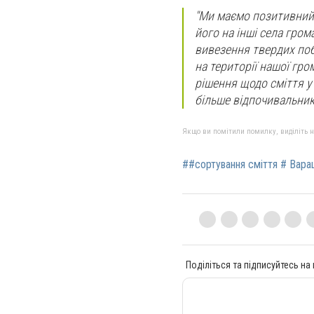
"Ми маємо позитивний 
його на інші села гро
вивезення твердих побу
на території нашої гр
рішення щодо сміття у 
більше відпочивальник
Якщо ви помітили помилку, виділіть нео
##сортування сміття # Вара
Поділіться та підписуйтесь на