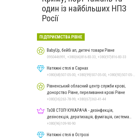
один із найбільших НПЗ
Росії
ПІДПРИЄМСТВА РІВНЕ
BabyUp, бейбі ап, дитячі товари Рівне
0950446991, +380(66)816-83-33, +380(97)816-83-33
Натяжні стелі в Сарнах
+380(68)507-05-00, +380(99)507-05-00, +380(93)507-05-00
Рівненський обласний центр служби крові,
донорство Рівне, переливання крові Рівне
+380(36)263-78-99, +380(67)363-41-44
ТзОВ СТОП! КУКАРАЧА - дезінфекція,
дезінсекція, дератизація, фумігація, система
HACCP
+380(96)109-90-90
Натяжні стелі в Острозі