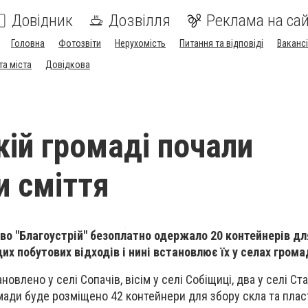
Довідник
Дозвілля
Реклама на сай
Головна
Фотозвіти
Нерухомість
Питання та відповіді
Вакансі
та міста
Довідкова
кій громаді почали
и сміття
во "Благоустрій"
безоплатно
одержало 20 контейнерів дл
их побутових відходів і нині встановлює їх у селах грома
овлено у селі Сопачів, вісім у селі Собіщиці, два у селі Ст
омади буде розміщено 42 контейнери для збору скла та плас