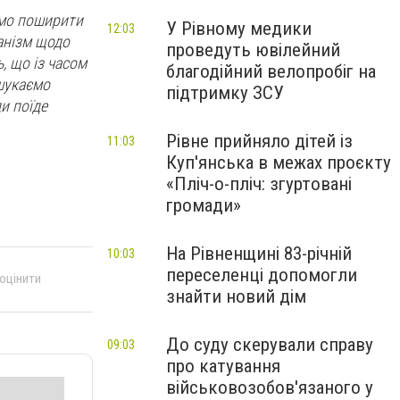
емо поширити
У Рівному медики
12:03
анізм щодо
проведуть ювілейний
, що із часом
благодійний велопробіг на
 шукаємо
підтримку ЗСУ
и поїде
Рівне прийняло дітей із
11:03
Куп'янська в межах проєкту
«Пліч-о-пліч: згуртовані
громади»
На Рівненщині 83-річній
10:03
переселенці допомогли
 оцінити
знайти новий дім
До суду скерували справу
09:03
про катування
військовозобов'язаного у