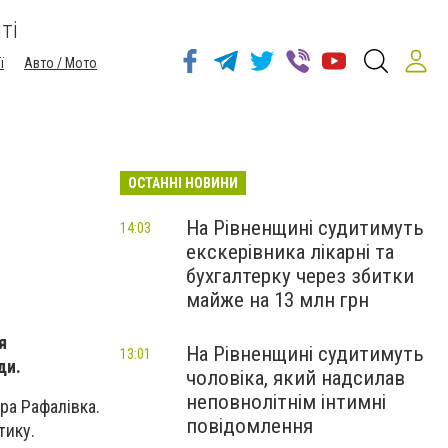
ті
ї
Авто / Мото
ОСТАННІ НОВИНИ
На Рівненщині судитимуть
14:03
екскерівника лікарні та
бухгалтерку через збитки
майже на 13 млн грн
я
На Рівненщині судитимуть
13:01
ди.
чоловіка, який надсилав
неповнолітнім інтимні
ара Рафалівка.
повідомлення
тику.