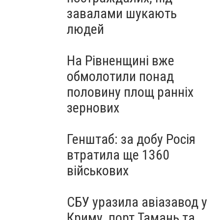
завалами шукають
людей
На Рівненщині вже
обмолотили понад
половину площ ранніх
зернових
Генштаб: за добу Росія
втратила ще 1360
військових
СБУ уразила авіазавод у
Криму, порт Тамань та