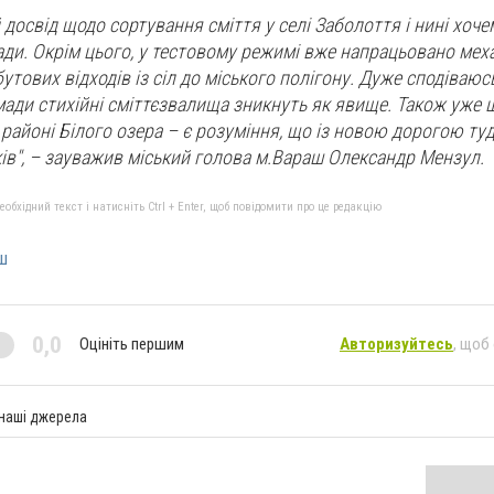
досвід щодо сортування сміття у селі Заболоття і нині хоч
мади. Окрім цього, у тестовому режимі вже напрацьовано мех
тових відходів із сіл до міського полігону. Дуже сподіваюсь
омади стихійні сміттєзвалища зникнуть як явище. Також уже
районі Білого озера – є розуміння, що із новою дорогою туд
ів", – зауважив міський голова м.Вараш Олександр Мензул.
бхідний текст і натисніть Ctrl + Enter, щоб повідомити про це редакцію
ш
0,0
Оцініть першим
Авторизуйтесь
, щоб
 наші джерела