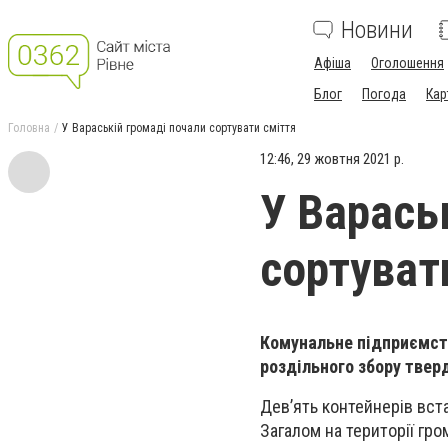
Новини
Афіша
Оголошення
Блог
Погода
Кар
Головна
У Вараській громаді почали сортувати сміття
12:46, 29 жовтня 2021 р.
У Варась
сортуват
Комунальне підприємст
роздільного збору тверд
Дев’ять контейнерів встан
Загалом на території гр