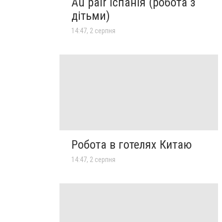
Au pair Іспанія (робота з
дітьми)
14:47, 2 серпня
Робота в готелях Китаю
14:47, 2 серпня