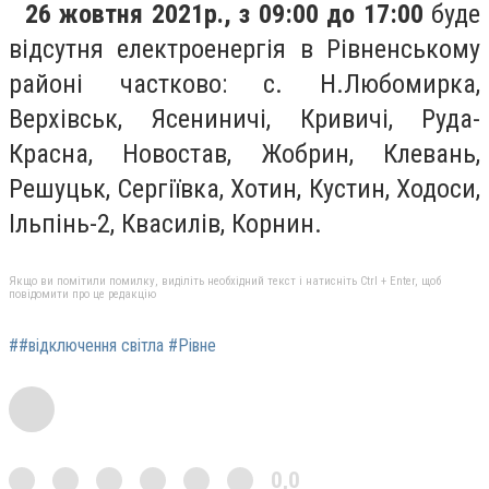
26 жовтня 2021р., з 09:00 до 17:00
буде
відсутня електроенергія в Рівненському
районі частково: с. Н.Любомирка,
Верхівськ, Ясениничі, Кривичі, Руда-
Красна, Новостав, Жобрин, Клевань,
Решуцьк, Сергіївка, Хотин, Кустин, Ходоси,
Ільпінь-2, Квасилів, Корнин.
Якщо ви помітили помилку, виділіть необхідний текст і натисніть Ctrl + Enter, щоб
повідомити про це редакцію
##відключення світла #Рівне
0,0