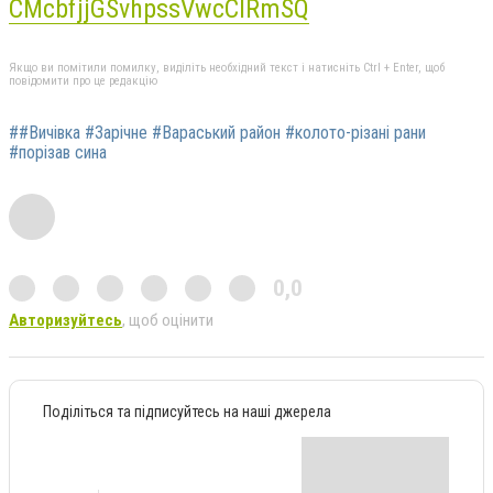
CMcbfjjGSvhpssVwcClRmSQ
Якщо ви помітили помилку, виділіть необхідний текст і натисніть Ctrl + Enter, щоб
повідомити про це редакцію
##Вичівка #Зарічне #Вараський район #колото-різані рани
#порізав сина
0,0
Авторизуйтесь
, щоб оцінити
Поділіться та підписуйтесь на наші джерела