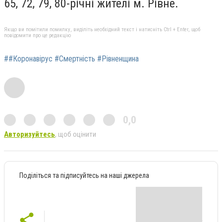
65, 72, 79, 80-річні
жителі м. Рівне
.
Якщо ви помітили помилку, виділіть необхідний текст і натисніть Ctrl + Enter, щоб
повідомити про це редакцію
##Коронавірус #Смертність #Рівненщина
0,0
Авторизуйтесь
, щоб оцінити
Поділіться та підписуйтесь на наші джерела