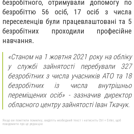
безробітного, отримували допомогу по
безробіттю 56 осіб, 17 осіб з числа
переселенців були працевлаштовані та 5
безробітних проходили професійне
навчання.
«Станом на 1 жовтня
2021
року
на обліку
у службі зайнятості перебували 327
безробітних з числа учасників АТО та 18
безробітних із числа внутрішньо
переміщених осіб» - зазначив директор
обласного центру зайнятості Іван Ткачук.
Якщо ви помітили помилку, виділіть необхідний текст і натисніть Ctrl + Enter, щоб
повідомити про це редакцію