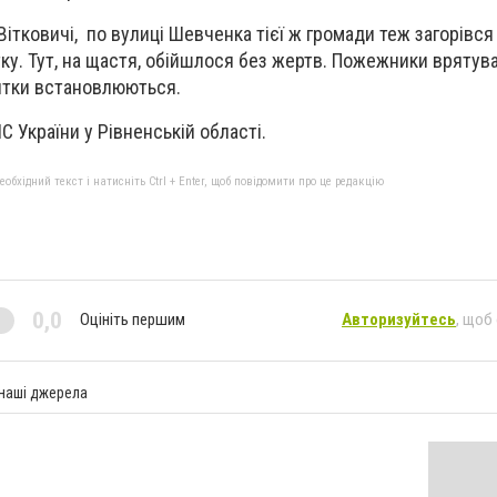
Вітковичі, по вулиці Шевченка тієї ж громади теж загорівся
ку. Тут, на щастя, обійшлося без жертв. Пожежники врятув
итки встановлюються.
 України у Рівненській області.
бхідний текст і натисніть Ctrl + Enter, щоб повідомити про це редакцію
0,0
Оцініть першим
Авторизуйтесь
, щоб
 наші джерела