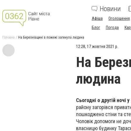
Новини
Афіша
Оголошення
Блог
Погода
Кар
Головна
На Березнівщині в пожежі загинула людина
12:28, 17 жовтня 2021 р.
На Берез
людина
Сьогодні о другій ночі у
району загорівся приват
пошкоджено стіни та сте
Чоловік допомоги не доч
власницю будинку Тарасю