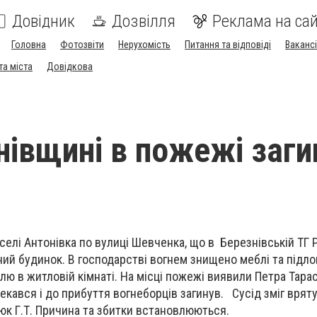
Довідник
Дозвілля
Реклама на сай
Головна
Фотозвіти
Нерухомість
Питання та відповіді
Вакансі
та міста
Довідкова
нівщині в пожежі заги
селі Антонівка по вулиці Шевченка, що в Березнівській ТГ 
ний будинок. В господарстві вогнем знищено меблі та підлог
лю в житловій кімнаті. На місці пожежі виявили Петра
Тарас
екався і до прибуття вогнеборців загинув. Сусід зміг врят
к Г.Т. Причина та збитки встановлюються.