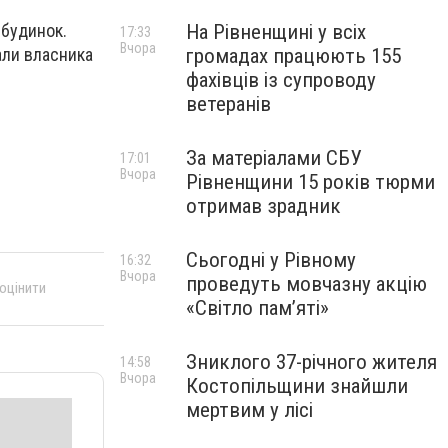
На Рівненщині у всіх
 будинок.
17:33
Вчора
громадах працюють 155
али власника
фахівців із супроводу
ветеранів
За матеріалами СБУ
17:01
Вчора
Рівненщини 15 років тюрми
отримав зрадник
Сьогодні у Рівному
16:32
Вчора
проведуть мовчазну акцію
 оцінити
«Світло пам’яті»
Зниклого 37-річного жителя
14:58
Вчора
Костопільщини знайшли
мертвим у лісі