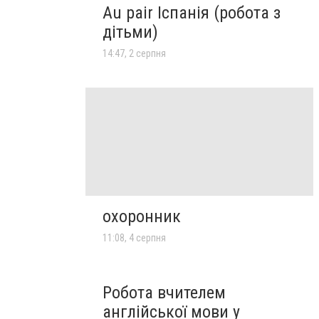
Au pair Іспанія (робота з
дітьми)
14:47, 2 серпня
охоронник
11:08, 4 серпня
Робота вчителем
англійської мови у