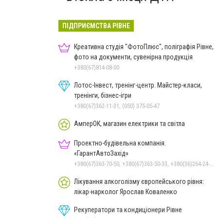
ПІДПРИЄМСТВА РІВНЕ
Креативна студія "ФотоПлюс", поліграфія Рівне,
фото на документи, сувенірна продукція
+380(67)814-08-00
Лотос-Інвест, тренінг-центр. Майстер-класи,
тренінги, бізнес-ігри
+380(67)362-11-31, (050) 375-05-47
АмперОК, магазин електрики та світла
Проектно-будівельна компанія.
«ГарантАвтоЗахід»
+380(67)363-70-50, +380(67)363-50-33, +380(36)264-24-10
Лікування алкоголізму європейського рівня:
лікар-нарколог Ярослав Коваленко
Рекуператори та кондиціонери Рівне