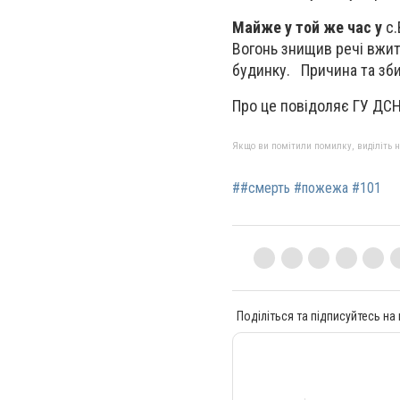
Майже у той же час у
с.
Вогонь знищив речі вжит
будинку. Причина та зб
Про це повідоляє ГУ ДСНС
Якщо ви помітили помилку, виділіть нео
##смерть #пожежа #101
Поділіться та підписуйтесь на