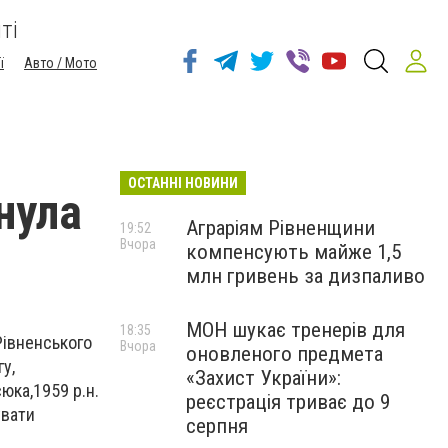
ті
ї
Авто / Мото
ОСТАННІ НОВИНИ
нула
Аграріям Рівненщини
19:52
Вчора
компенсують майже 1,5
млн гривень за дизпаливо
МОН шукає тренерів для
18:35
Рівненського
Вчора
оновленого предмета
у,
«Захист України»:
юка,1959 р.н.
реєстрація триває до 9
увати
серпня