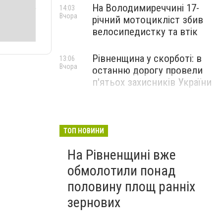
На Володимиреччині 17-
14:03
Вчора
річний мотоцикліст збив
велосипедистку та втік
Рівненщина у скорботі: в
13:06
Вчора
останню дорогу провели
п'ятьох захисників України
ТОП НОВИНИ
На Рівненщині вже
обмолотили понад
половину площ ранніх
зернових