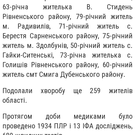
63-річна жителька В. Стидень
Рівненського району, 79-річний житель
м. Радивилів, 71-річний житель с.
Берестя Сарненського району, 75-річний
житель м. Здолбунів, 50-річний житель с.
Гайки-Ситенські, 73-річна жителька с.
Голишів Рівненського району, 60-річний
житель смт Смига Дубенського району.
Подолали хворобу ще 259 жителів
області.
Протягом доби медиками було
проведено 1934 ПЛР і 13 ІФА досліджень,