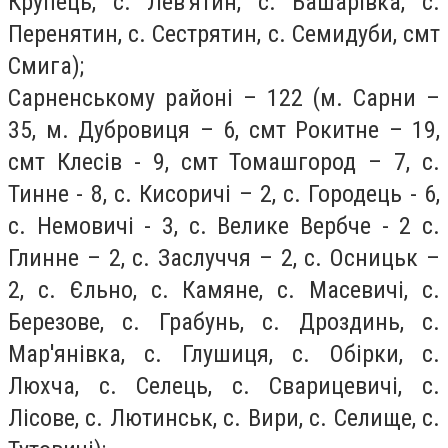
Крупець, с. Лев'ятин, с. Башарівка, с.
Перенятин, с. Сестрятин, с. Семидуби, смт
Смига);
Сарненському районі
– 122 (м. Сарни –
35, м. Дубровиця – 6, смт Рокитне – 19,
смт Клесів - 9, смт Томашгород – 7, с.
Тинне - 8, с. Кисоричі – 2, с. Городець - 6,
с. Немовичі - 3, с. Велике Вербче - 2 с.
Глинне – 2, с. Заслуччя – 2, с. Осницьк –
2, с. Єльно, с. Камяне, с. Масевичі, с.
Березове, с. Грабунь, с. Дроздинь, с.
Мар'янівка, с. Глушиця, с. Обірки, с.
Люхча, с. Селець, с. Сварицевичі, с.
Лісове, с. Лютинськ, с. Вири, с. Селище, с.