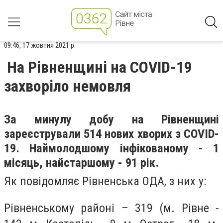
09:46, 17 жовтня 2021 р.
На Рівненщині на COVID-19
захворіло немовля
За минулу добу на Рівненщині
зареєстрували 514 нових хворих з COVID-
19. Наймолодшому інфікованому - 1
місяць, найстаршому - 91 рік.
Як повідомляє Рівненська ОДА, з них у:
Рівненському районі
– 319 (м. Рівне -