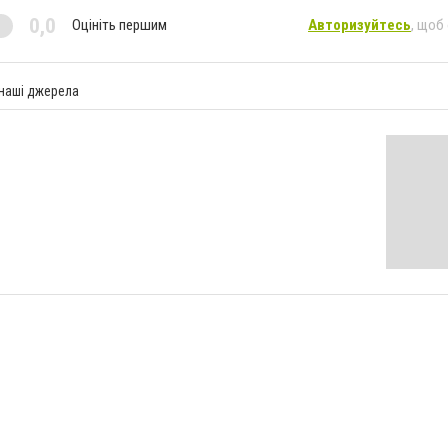
0,0
Оцініть першим
Авторизуйтесь
, щоб
 наші джерела