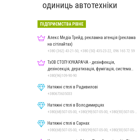
одиниць автотехніки
ПІДПРИЄМСТВА РІВНЕ
Алекс Медіа Трейд, рекламна агенція (реклама
на сітілайтах)
+380 (362) 43-21-50, +380 (50) 435-23-22, 096 165 72 59
ТзОВ СТОП! КУКАРАЧА - дезінфекція,
дезінсекція, дератизація, фумігація, система
HACCP
+380(96)109-90-90
Натяжні стелі в Радивилові
+380673635033
Натяжні стелі в Володимирцях
+380(68)507-05-00, +380(99)507-05-00, +380(93)507-05-00
Натяжні стелі в Сарнах
+380(68)507-05-00, +380(99)507-05-00, +380(93)507-05-00