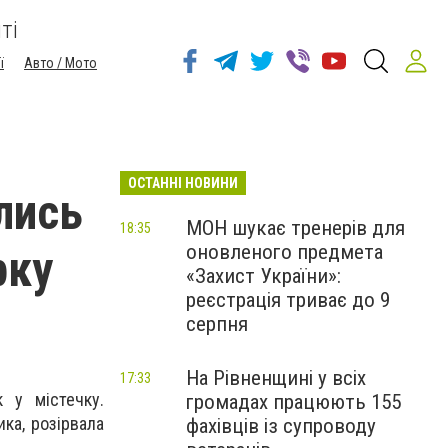
ті
ї
Авто / Мото
ОСТАННІ НОВИНИ
лись
МОН шукає тренерів для
18:35
оновленого предмета
рку
«Захист України»:
реєстрація триває до 9
серпня
На Рівненщині у всіх
17:33
 у містечку.
громадах працюють 155
ка, розірвала
фахівців із супроводу