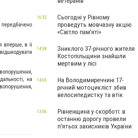
ветеранів
Сьогодні у Рівному
16:32
проведуть мовчазну акцію
передбачено
«Світло пам’яті»
 вперше, в її
Зниклого 37-річного жителя
14:58
 відшкодувати
Костопільщини знайшли
мертвим у лісі
опорушення,
дальності, на
На Володимиреччині 17-
14:03
вопорушення,
річний мотоцикліст збив
велосипедистку та втік
Рівненщина у скорботі: в
13:06
останню дорогу провели
п'ятьох захисників України