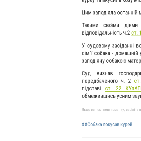
Цим заподіяла останній м
Такими своїми діями
відповідальність ч.2
ст.
У судовому засіданні в
сім`ї собака - домашній
заподіяну собакою матер
Суд визнав господар
передбаченого ч. 2
ст
підставі
ст. 22 КУпАП
обмежившись усним зау
Якщо ви помітили помилку, виділіть нео
##Собака покусав курей