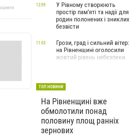
У Рівному створюють
12:09
 оцінити
простір пам'яті та надії для
родин полонених і зниклих
безвісти
Грози, град і сильний вітер:
11:03
на Рівненщині оголосили
жовтий рівень небезпеки
ТОП НОВИНИ
На Рівненщині вже
обмолотили понад
половину площ ранніх
зернових