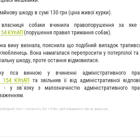
айнову шкоду в сумі 130 грн (ціна живої курки).
 власниця собаки вчинила правопорушення за яке 
 154 КУпАП
(порушення правил тримання собак).
она вину визнала, пояснила що подібний випадок трапився
 улюбленець. Вона намагалася перепросити у потерпілої та
іальну шкоду, проте остання відмовилася.
ку пса винною у вчиненні адміністративного прав
. 154 КУпАП
та звільнив її від адміністративної відпові
- у зв`язку з малозначністю адміністративного пра
важенням.
бхідний текст і натисніть Ctrl + Enter, щоб повідомити про це редакцію