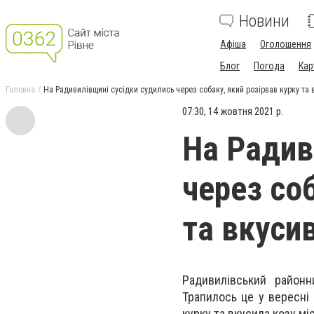
Новини
Афіша
Оголошення
Блог
Погода
Кар
Головна
На Радивилівщині сусідки судились через собаку, який розірвав курку та 
07:30, 14 жовтня 2021 р.
На Радив
через соб
та вкуси
Радивилівський районн
Трапилось це у вересні 
курку та вкусила козу мі