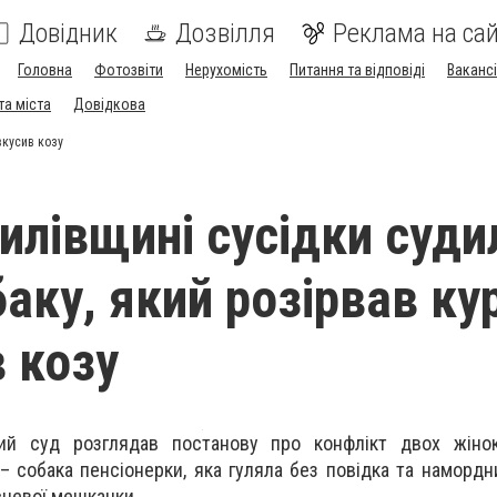
Довідник
Дозвілля
Реклама на сай
Головна
Фотозвіти
Нерухомість
Питання та відповіді
Вакансі
та міста
Довідкова
вкусив козу
илівщині сусідки суди
аку, який розірвав ку
в козу
ий суд розглядав постанову про конфлікт двох жінок
– собака пенсіонерки, яка гуляла без повідка та намордни
сцевої мешканки.