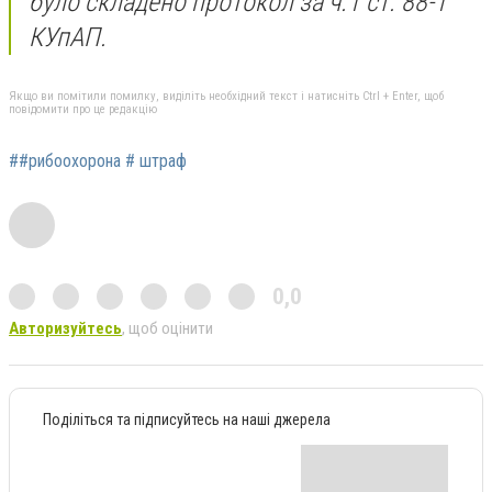
було складено протокол за ч.1 ст. 88-1
КУпАП.
Якщо ви помітили помилку, виділіть необхідний текст і натисніть Ctrl + Enter, щоб
повідомити про це редакцію
##рибоохорона # штраф
0,0
Авторизуйтесь
, щоб оцінити
Поділіться та підписуйтесь на наші джерела