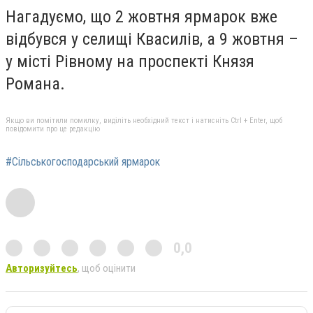
Нагадуємо, що 2 жовтня ярмарок вже
відбувся у селищі Квасилів, а 9 жовтня –
у місті Рівному на проспекті Князя
Романа.
Якщо ви помітили помилку, виділіть необхідний текст і натисніть Ctrl + Enter, щоб
повідомити про це редакцію
#Сільськогосподарський ярмарок
0,0
Авторизуйтесь
, щоб оцінити