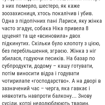
з них померло, шестеро, як каже
зоозахисниця, хтось покалічив і убив.
Одна з підопічних пані Лариси, яку жінка
часто згадує, собака Ніка привела 8
цуценят та ще «всиновила» двох
підкинутих. Скільки було клопоту з цією,
без перебільшення, зграєю. Жінка з ніг
збилася, годуючи песиків. На базар по
субпродукти, додому – кашу готувати,
потім виносити відра і годувати
чотирилапе «господарство». А на дворі в
зазначений час – черга, яка гавкає і
нявкотить навпроти балкону... Знову
сусіди, котрі недолюблюють тварин,