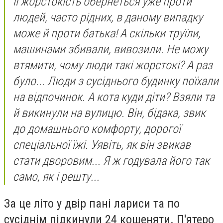
її жорстокість обернеться уже проти
людей, часто рідних, в даному випадку
може й проти батька! А скільки труїли,
машинами збивали, вивозили. Не можу
втямити, чому люди такі жорстокі? А раз
було... Люди з сусіднього будинку поїхали
на відпочинок. А кота куди діти? Взяли та
й викинули на вулицю. Він, бідака, звик
до домашнього комфорту, дорогої
спеціальної їжі. Уявіть, як він звикав
стати дворовим... Я ж годувала його так
само, як і решту...
За це літо у двір пані лариси та по
сусіднім підкинули 24 кошеняти. П'ятеро