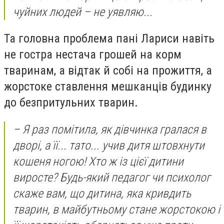
чуйних людей – не уявляю...
Та головна проблема пані Лариси навіть
не гостра нестача грошей на корм
тваринам, а відтак й собі на прожиття, а
жорстоке ставлення мешканців будинку
до безпритульних тварин.
– Я раз помітила, як дівчинка гралася в
дворі, а її... тато... учив дитя штовхнути
кошеня ногою! Хто ж із цієї дитини
виросте? Будь-який педагог чи психолог
скаже вам, що дитина, яка кривдить
тварин, в майбутньому стане жорстокою і