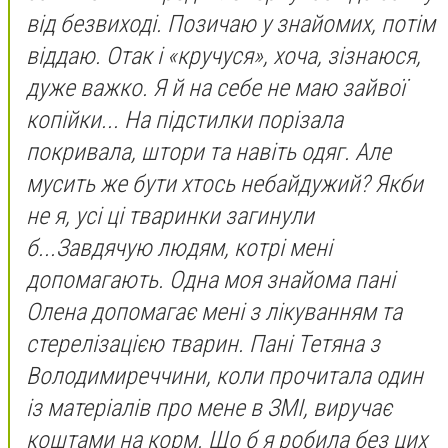
від безвиході. Позичаю у знайомих, потім
віддаю. Отак і «кручуся», хоча, зізнаюся,
дуже важко. Я й на себе не маю зайвої
копійки... На підстилки порізала
покривала, штори та навіть одяг. Але
мусить же бути хтось небайдужий? Якби
не я, усі ці тваринки загинули
б...Завдячую людям, котрі мені
допомагають. Одна моя знайома пані
Олена допомагає мені з лікуванням та
стерелізацією тварин. Пані Тетяна з
Володимиреччини, коли прочитала один
із матеріалів про мене в ЗМІ, виручає
коштами на корм. Що б я робила без цих