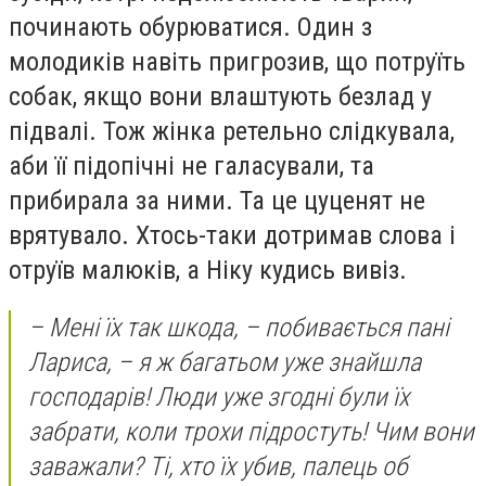
починають обурюватися. Один з
молодиків навіть пригрозив, що потруїть
собак, якщо вони влаштують безлад у
підвалі. Тож жінка ретельно слідкувала,
аби її підопічні не галасували, та
прибирала за ними. Та це цуценят не
врятувало. Хтось-таки дотримав слова і
отруїв малюків, а Ніку кудись вивіз.
– Мені їх так шкода, – побивається пані
Лариса, – я ж багатьом уже знайшла
господарів! Люди уже згодні були їх
забрати, коли трохи підростуть! Чим вони
заважали? Ті, хто їх убив, палець об