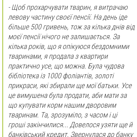
- Щоб прохарчувати тварин, я витрачаю
левову частину своєї пенсії. На день іде
більше 500 гривень, тож за кілька днів від
моєї пенсії нічого не залишається. За
кілька років, що я опікуюся бездомними
тваринами, я продала з квартири
практично усе, що можна. Була чудова
бібліотека із 1000 фоліантів, золоті
прикраси, які збирали ще мої батьки. Усе
це вимушена була продати, аби мати за
що купувати корм нашим дворовим
тваринам. Та, зрозуміло, з часом і ці
гроші закінчилися... Довелося узяти ще й
банківський кредит. Звернулася до банку