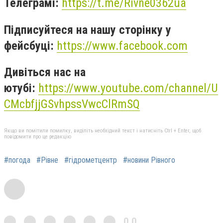
Телеграмі:
https://t.me/Rivne0362ua
Підписуйтеся на нашу сторінку у
фейсбуці:
https://www.facebook.com
Дивіться нас на
ютубі:
https://www.youtube.com/channel/U
CMcbfjjGSvhpssVwcClRmSQ
Якщо ви помітили помилку, виділіть необхідний текст і натисніть Ctrl + Enter, щоб
повідомити про це редакцію
#погода
#Рівне
#гідрометцентр
#новини Рівного
0,0