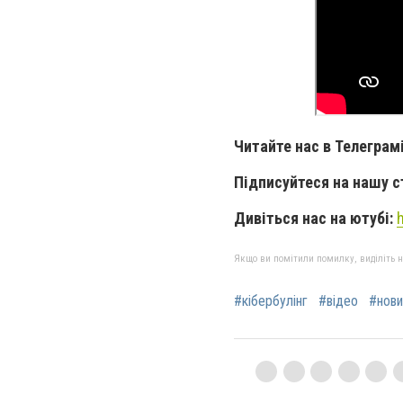
Читайте нас в Телеграм
Підписуйтеся на нашу с
Дивіться нас на ютубі:
Якщо ви помітили помилку, виділіть нео
#кібербулінг
#відео
#нови