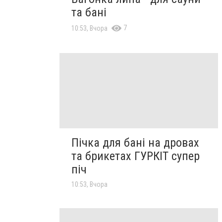
та бані
7
10:53, Вчора
Пічка для бані на дровах
та брикетах ГУРКІТ супер
піч
10:53, Вчора