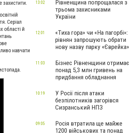
Рівненщина попрощалася з
е захистити.
13:02
трьома захисниками
освітній
України
тя. Серіал
х області й
«Тиха гора» чи «На пагорбі»:
12:01
итань
рівнян запрошують обрати
ове
нову назву парку «Єврейка»
жливо навчати
Бізнес Рівненщини отримає
11:03
истопада.
понад 5,3 млн гривень на
придбання обладнання
У Росії після атаки
10:19
безпілотників загорівся
Сизранський НПЗ
Росія втратила ще майже
09:05
1200 військових та понад