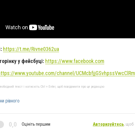
і:
https://t.me/Rivne0362ua
торінку у фейсбуці:
https://www.facebook.com
https://www.youtube.com/channel/UCMcbfjjGSvhpssVwcClR
бхідний текст і натисніть Ctrl + Enter, щоб повідомити про це редакцію
ни рівного
0,0
Оцініть першим
Авторизуйтесь
, щоб