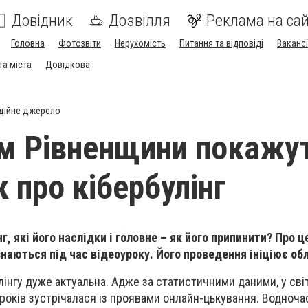
Довідник
Дозвілля
Реклама на сай
Головна
Фотозвіти
Нерухомість
Питання та відповіді
Вакансі
та міста
Довідкова
дійне джерело
м Рівненщини покажу
 про кібербулінг
г, які його наслідки і головне – як його припинити? Про ц
наються під час відеоуроку. Його проведення ініціює об
лінгу дуже актуальна. Адже за статистичними даними, у сві
 років зустрічалася із проявами онлайн-цькування. Водночас