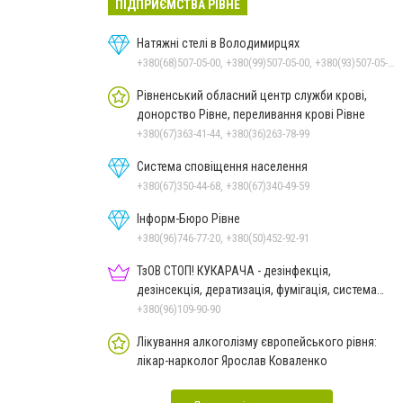
ПІДПРИЄМСТВА РІВНЕ
Натяжні стелі в Володимирцях
+380(68)507-05-00, +380(99)507-05-00, +380(93)507-05-00
Рівненський обласний центр служби крові,
донорство Рівне, переливання крові Рівне
+380(67)363-41-44, +380(36)263-78-99
Система сповіщення населення
+380(67)350-44-68, +380(67)340-49-59
Інформ-Бюро Рівне
+380(96)746-77-20, +380(50)452-92-91
ТзОВ СТОП! КУКАРАЧА - дезінфекція,
дезінсекція, дератизація, фумігація, система
HACCP
+380(96)109-90-90
Лікування алкоголізму європейського рівня:
лікар-нарколог Ярослав Коваленко