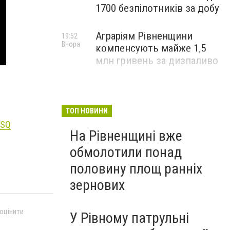
1700 безпілотників за добу
Аграріям Рівненщини
19:52
Вчора
компенсують майже 1,5
млн гривень за дизпаливо
ТОП НОВИНИ
mSQ
На Рівненщині вже
обмолотили понад
половину площ ранніх
зернових
 оцінити
У Рівному патрульні