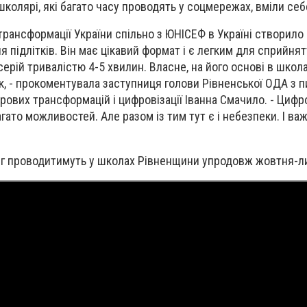
колярі, які багато часу проводять у соцмережах, вміли себ
рансформації України спільно з ЮНІСЕФ в Україні створило 
ля підлітків. Він має цікавий формат і є легким для сприйнят
ерій тривалістю 4-5 хвилин. Власне, на його основі в школа
, - прокоментувала заступниця голови Рівненської ОДА з п
рових трансформацій і цифровізації Іванна Смачило. - Цифр
ато можливостей. Але разом із тим тут є і небезпеки. І ва
інг проводитимуть у школах Рівненщини упродовж жовтня-л