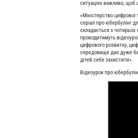
ситуаціях важливо, щоб ш
«Міністерство цифрової т
серіал про кібербулінг д
складається з чотирьох с
проводитимуть відеоурок
цифрового розвитку, циф
середовище дає дуже баг
дітей себе захистити».
Відеоурок про кібербул