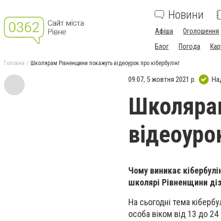
Новини
Афіша
Оголошення
Блог
Погода
Кар
Головна
Школярам Рівненщини покажуть відеоурок про кібербулінг
09:07, 5 жовтня 2021 р.
На
Школяра
відеоурок
Чому виникає кібербулін
школярі Рівненщини діз
На сьогодні тема кібербу
особа віком від 13 до 24