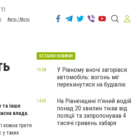
ті
ї
Авто / Мото
ОСТАННІ НОВИНИ
ть
У Рівному вночі загорівся
15:08
автомобіль: вогонь міг
перекинутися на будівлю
На Рівненщині п’яний водій
14:05
е та інше
понад 20 хвилин тікав від
ласна влада.
поліції та запропонував 4
тисячі гривень хабаря
ті кожна третя
 у таких