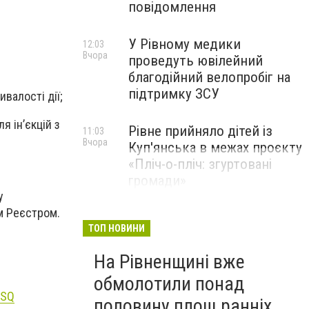
повідомлення
У Рівному медики
12:03
Вчора
проведуть ювілейний
благодійний велопробіг на
підтримку ЗСУ
ивалості дії;
я ін’єкцій з
Рівне прийняло дітей із
11:03
Вчора
Куп'янська в межах проєкту
«Пліч-о-пліч: згуртовані
громади»
у
м Реєстром.
ТОП НОВИНИ
На Рівненщині вже
обмолотили понад
mSQ
половину площ ранніх