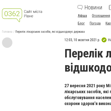
Новини
Афіша
Оголошення
Блог
Погода
Кар
Головна
Перелік лікарських засобів, які відшкодовує держава
12:03, 10 жовтня 2021 р.
Н
Перелік л
відшкод
27 вересня 2021 року М
лікарських засобів, як
обслуговування населен
охорони здоров'я викон