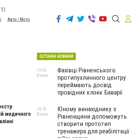
ті
ї
Авто / Мото
ОСТАННІ НОВИНИ
Фахівці Рівненського
19:56
Вчора
протипухлинного центру
переймають досвід
провідних клінік Баварії
еєстр
Юному винахіднику з
18:35
тій медичного
Вчора
Рівненщини допоможуть
влінні
створити прототип
тренажера для реабілітації