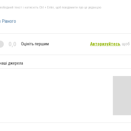
бхідний текст і натисніть Ctrl + Enter, щоб повідомити про це редакцію
 Рівного
0,0
Оцініть першим
Авторизуйтесь
, щоб
 наші джерела