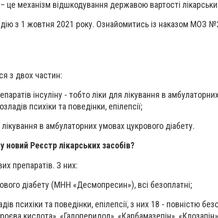
 – це механізм відшкодування державою вартості лікарських
 дію з 1 жовтня 2021 року. Ознайомитись із наказом МОЗ 
.
я з двох частин:
репаратів інсуліну - тобто ліки для лікування в амбулаторни
зладів психіки та поведінки, епілепсії;
я лікування в амбулаторних умовах цукрового діабету.
у новий Реєстр лікарських засобів?
их препаратів. З них:
ового діабету (МНН «Десмопресин»), всі безоплатні;
адів психіки та поведінки, епілепсії, з них 18 - повністю бе
проєва кислота», «Галоперидол», «Карбамазепін», «Клозапін