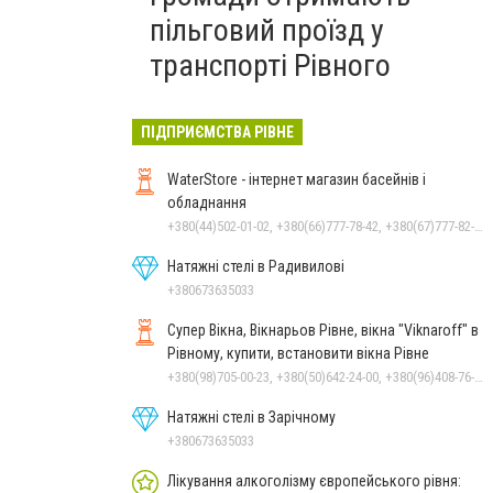
пільговий проїзд у
транспорті Рівного
ПІДПРИЄМСТВА РІВНЕ
WaterStore - інтернет магазин басейнів і
обладнання
+380(44)502-01-02, +380(66)777-78-42, +380(67)777-82-19, +380(67)890-80-80, +380(73)890-80-80, +380(44)502-01-03
Натяжні стелі в Радивилові
+380673635033
Супер Вікна, Вікнарьов Рівне, вікна "Viknaroff" в
Рівному, купити, встановити вікна Рівне
+380(98)705-00-23, +380(50)642-24-00, +380(96)408-76-50, +380(36)240-00-23
Натяжні стелі в Зарічному
+380673635033
Лікування алкоголізму європейського рівня: