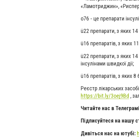
«Ламотриджин», «Риспер
o
76 - це препарати інсулі
ü
22 препарати, з яких 14 
ü
16 препаратів, з яких 11
ü
22 препарати, з яких 14 
інсулінами швидкої дії;
ü
16 препаратів, з яких 8 
Реєстр лікарських засобі
https://bit.ly/3oej9Bd
, з
Читайте нас в Телеграм
Підписуйтеся на нашу с
Дивіться нас на ютубі: