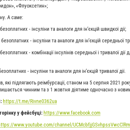
идон», «Флуоксетин»;
ну. А саме:
безоплатних - інсуліни та аналоги для ін’єкцій швидкої дії;
 безоплатних - інсуліни та аналоги для ін’єкцій середньої тр
безоплатних - комбінації інсулінів середньої і тривалої дії дл
безоплатних - інсуліни та аналоги для ін’єкцій тривалої дії.
в, які підлягають реімбурсації, станом на 5 серпня 2021 рок
алишається чинним та з 1 жовтня діятиме одночасно з нови
і:
https://t.me/Rivne0362ua
торінку у фейсбуці:
https://www.facebook.com
https://www.youtube.com/channel/UCMcbfjjGSvhpssVwcClR