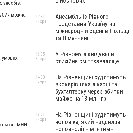
військових
 засобів.
№2077 можна
Ансамбль із Рівного
17:41
Вчора
представив Україну на
міжнародній сцені в Польщі
та Німеччині
У Рівному ліквідували
16:35
х умовах
Вчора
стихійне сміттєзвалище
На Рівненщині судитимуть
14:03
Вчора
екскерівника лікарні та
бухгалтерку через збитки
майже на 13 млн грн
На Рівненщині судитимуть
13:01
Вчора
чоловіка, який надсилав
зоплатні. МНН
неповнолітнім інтимні
»