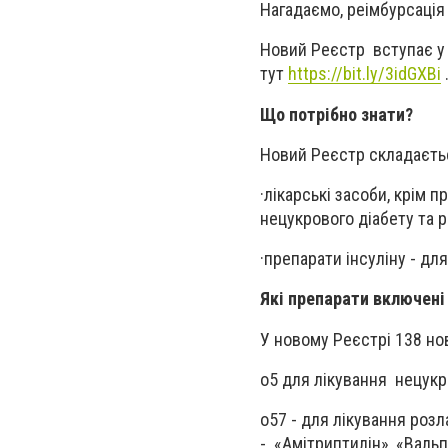
Нагадаємо, р
еімбурсація
Новий Реєстр вступає у
тут
https://bit.ly/3idGXBi
Що потрібно знати?
Новий Реєстр складаєтьс
·
лікарські засоби, крім п
нецукрового діабету та ро
·
препарати інсуліну - дл
Які препарати включені 
У новому Реєстрі 138 нов
o
5 для лікування нецукр
o
57 - для лікування розл
- «Амітриптилін», «Валь