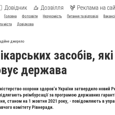
Довідник
Дозвілля
Реклама на сай
Головна
Фотозвіти
Нерухомість
Питання та відповіді
Вакансі
та міста
Довідкова
адійне джерело
ікарських засобів, які
овує держава
іністерство охорони здоров’я України затвердило новий Р
і підлягають реімбурсації за програмою державних гаран
ня, станом на 1 жовтня 2021 року, - повідомляють в упра
авчого комітету Рівнеради.