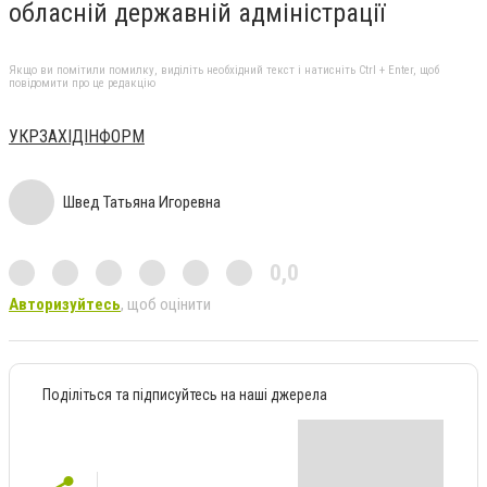
обласній державній адміністрації
Якщо ви помітили помилку, виділіть необхідний текст і натисніть Ctrl + Enter, щоб
повідомити про це редакцію
УКРЗАХІДІНФОРМ
Швед Татьяна Игоревна
0,0
Авторизуйтесь
, щоб оцінити
Поділіться та підписуйтесь на наші джерела