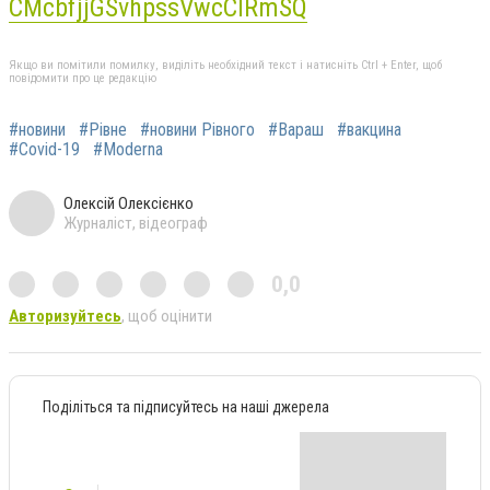
CMcbfjjGSvhpssVwcClRmSQ
Якщо ви помітили помилку, виділіть необхідний текст і натисніть Ctrl + Enter, щоб
повідомити про це редакцію
#новини
#Рівне
#новини Рівного
#Вараш
#вакцина
#Covid-19
#Moderna
Олексій Олексієнко
Журналіст, відеограф
0,0
Авторизуйтесь
, щоб оцінити
Поділіться та підписуйтесь на наші джерела