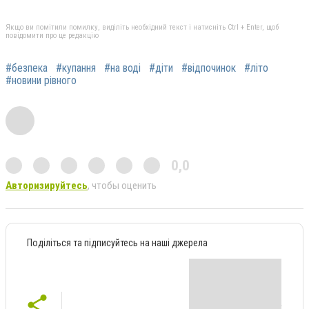
Якщо ви помітили помилку, виділіть необхідний текст і натисніть Ctrl + Enter, щоб
повідомити про це редакцію
#безпека
#купання
#на воді
#діти
#відпочинок
#літо
#новини рівного
0,0
Авторизируйтесь
, чтобы оценить
Поділіться та підписуйтесь на наші джерела