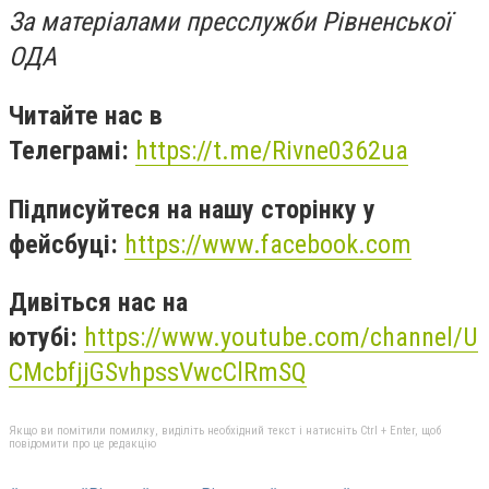
За матеріалами пресслужби Рівненської
ОДА
Читайте нас в
Телеграмі:
https://t.me/Rivne0362ua
Підписуйтеся на нашу сторінку у
фейсбуці:
https://www.facebook.com
Дивіться нас на
ютубі:
https://www.youtube.com/channel/U
CMcbfjjGSvhpssVwcClRmSQ
Якщо ви помітили помилку, виділіть необхідний текст і натисніть Ctrl + Enter, щоб
повідомити про це редакцію