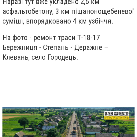
Наразі тут вже укладено 2,5 км
асфальтобетону, 3 км піщанонощебеневої
суміші, впорядковано 4 км узбіччя.
На фото - ремонт траси Т-18-17
Бережниця - Степань - Деражне –
Клевань, село Городець.