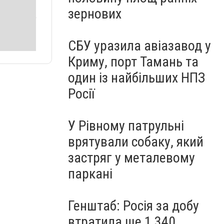
зернових
СБУ уразила авіазавод у
Криму, порт Тамань та
один із найбільших НПЗ
Росії
У Рівному патрульні
врятували собаку, який
застряг у металевому
паркані
Генштаб: Росія за добу
втратила ще 1 340