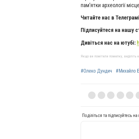
пам’ятки археології місц
Читайте нас в Телеграм
Підписуйтеся на нашу с
Дивіться нас на ютубі:
Якщо ви помітили помилку, виділіть нео
#Олеко Дундич
#Михайло 
Поділіться та підписуйтесь на