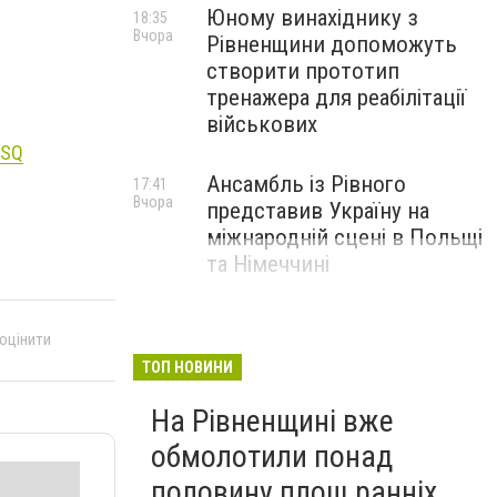
Юному винахіднику з
18:35
Вчора
Рівненщини допоможуть
створити прототип
тренажера для реабілітації
військових
mSQ
Ансамбль із Рівного
17:41
Вчора
представив Україну на
міжнародній сцені в Польщі
та Німеччині
 оцінити
ТОП НОВИНИ
На Рівненщині вже
обмолотили понад
половину площ ранніх