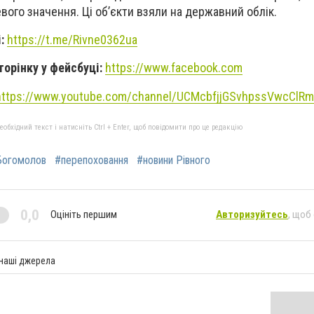
евого значення. Ці об’єкти взяли на державний облік.
і:
https://t.me/Rivne0362ua
торінку у фейсбуці:
https://www.facebook.com
https://www.youtube.com/channel/UCMcbfjjGSvhpssVwcClR
бхідний текст і натисніть Ctrl + Enter, щоб повідомити про це редакцію
Богомолов
#перепоховання
#новини Рівного
0,0
Оцініть першим
Авторизуйтесь
, щоб
 наші джерела