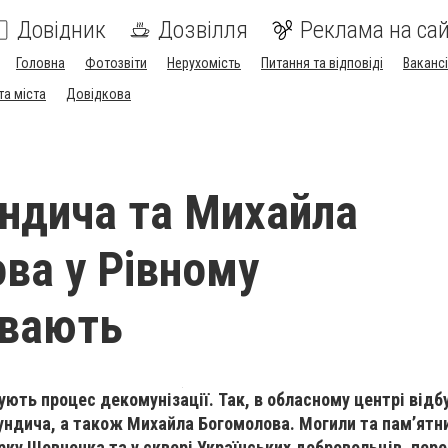
Довідник
Дозвілля
Реклама на сай
Головна
Фотозвіти
Нерухомість
Питання та відповіді
Вакансі
та міста
Довідкова
ндича та Михайла
ва у Рівному
овають
ють процес декомунізації. Так, в обласному центрі від
ндича, а також Михайла Богомолова. Могили та пам’ятни
рку Шевченка та у сквері Українських добровольців, пер