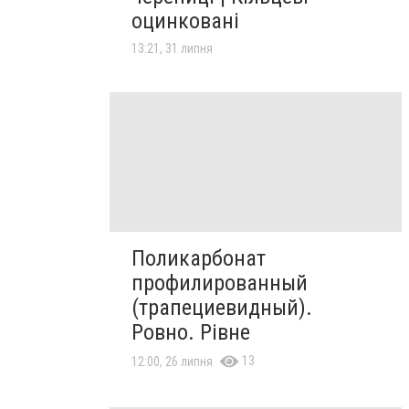
оцинковані
13:21, 31 липня
Поликарбонат
профилированный
(трапециевидный).
Ровно. Рівне
13
12:00, 26 липня