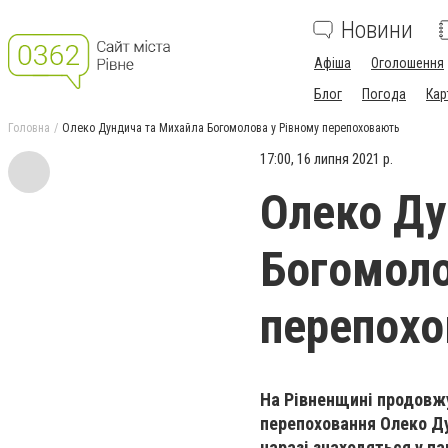
Новини
Афіша
Оголошення
Блог
Погода
Кар
Головна
Олеко Дундича та Михайла Богомолова у Рівному перепоховають
17:00, 16 липня 2021 р.
Олеко Ду
Богомоло
перепох
На Рівненщині продовжу
перепоховання Олеко Ду
наразі знаходяться у па