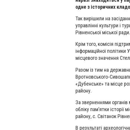
одне з історичних клад
Так вирішили на засідан
управлінні культури і ту
Рівненської міської ради
Крім того, комісія підтр
інформаційної політики У
місцевого значення Стел
Разом із тим на державн
Вротновського-Сивошапк
«Дубенське» та місце ро
району.
За зверненнями органів 
обліку пам’ятки історії 
району, с. Світанок Рівн
В результаті археологічн