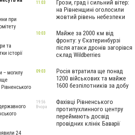
Грози, град і сильний вітер:
11:03
на Рівненщині оголосили
жовтий рівень небезпеки
ини при
омітету
Майже за 2000 км від
10:03
фронту: у Єкатеринбурзі
ри та
після атаки дронів загорівся
ки історії
склад Wildberries
Росія втратила ще понад
09:03
и – могилу
1200 військових та майже
ище
1600 безпілотників за добу
 Рівненського
Фахівці Рівненського
19:56
 державного
Вчора
протипухлинного центру
енського
переймають досвід
провідних клінік Баварії
виявили 24