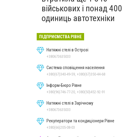
військових і понад 400
одиниць автотехніки
ПІДПРИЄМСТВА РІВНЕ
Натяжні стелі в Острозі
+380673635033
Система сповіщення населення
+380(67)340-49-59, +380(67)350-44-68
Інформ-Бюро Рівне
+380(96)746-77-20, +380(50)452-92-91
Натяжні стелі в Зарічному
+380673635033
Рекуператори та кондиціонери Рівне
+380(66)205-08-03