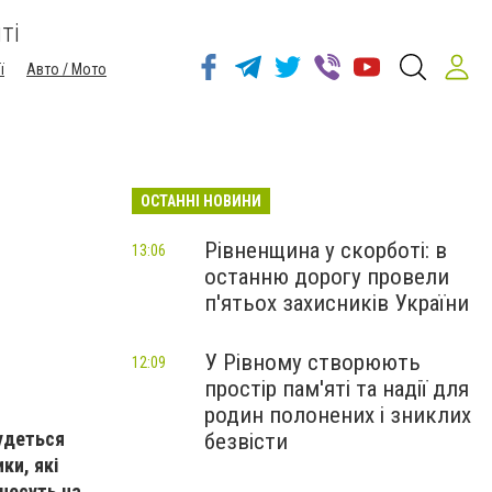
ті
ї
Авто / Мото
ОСТАННІ НОВИНИ
Рівненщина у скорботі: в
13:06
останню дорогу провели
п'ятьох захисників України
У Рівному створюють
12:09
простір пам'яті та надії для
родин полонених і зниклих
будеться
безвісти
ки, які
енесуть на