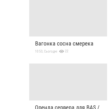
Вагонка сосна смерека
22
10:53, Сьогодні
Оренда сервера для BAS /