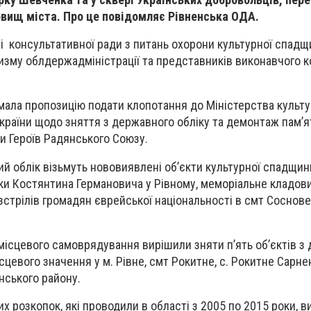
овищ міста. Про це повідомляє Рівненська ОДА.
ні консультативної ради з питань охорони культурної спадщ
ризму облдержадміністрації та представників виконавчого к
.
имала пропозицію подати клопотання до Міністерства культу
країни щодо зняття з державного обліку та демонтаж пам’ят
и Героїв Радянського Союзу.
ий облік візьмуть нововиявлені об’єкти культурної спадщин
и Костянтина Германовича у Рівному, меморіальне кладов
зстрілів громадян єврейської національності в смт Соснове
місцевого самоврядування вирішили зняти п’ять об’єктів з
місцевого значення у м. Рівне, смт Рокитне, с. Рокитне Сарн
енського району.
их розкопок, які проводили в області з 2005 по 2015 роки, 