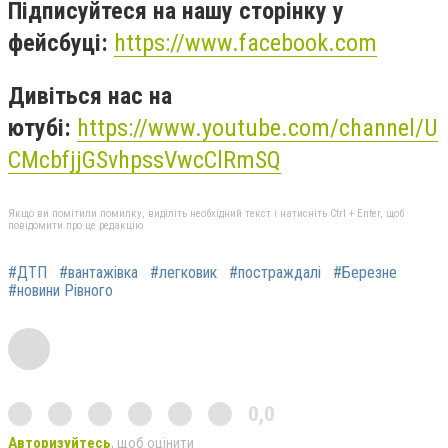
Підписуйтеся на нашу сторінку у
фейсбуці:
https://www.facebook.com
Дивіться нас на
ютубі:
https://www.youtube.com/channel/U
CMcbfjjGSvhpssVwcClRmSQ
Якщо ви помітили помилку, виділіть необхідний текст і натисніть Ctrl + Enter, щоб
повідомити про це редакцію
#ДТП
#вантажівка
#легковик
#постраждалі
#Березне
#новини Рівного
0,0
Авторизуйтесь
, щоб оцінити