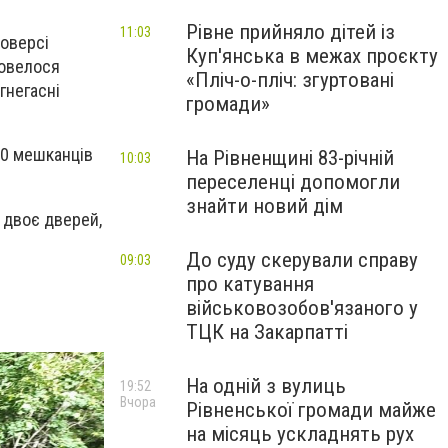
Рівне прийняло дітей із
11:03
поверсі
Куп'янська в межах проєкту
довелося
«Пліч-о-пліч: згуртовані
гнегасні
громади»
30 мешканців
На Рівненщині 83-річній
10:03
переселенці допомогли
знайти новий дім
 двоє дверей,
До суду скерували справу
09:03
про катування
військовозобов'язаного у
ТЦК на Закарпатті
На одній з вулиць
19:52
Вчора
Рівненської громади майже
на місяць ускладнять рух