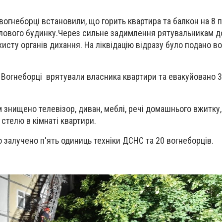
вогнеборці встановили, що горить квартира та балкон на 8 
лового будинку.Через сильне задимлення рятувальникам 
исту органів дихання. На ліквідацію відразу було подано во
жі Вогнеборці врятували власника квартири та евакуйовано 
 знищено телевізор, диван, меблі, речі домашнього вжитку,
 стелю в кімнаті квартири.
о залучено п'ять одиниць техніки ДСНС та 20 вогнеборців.