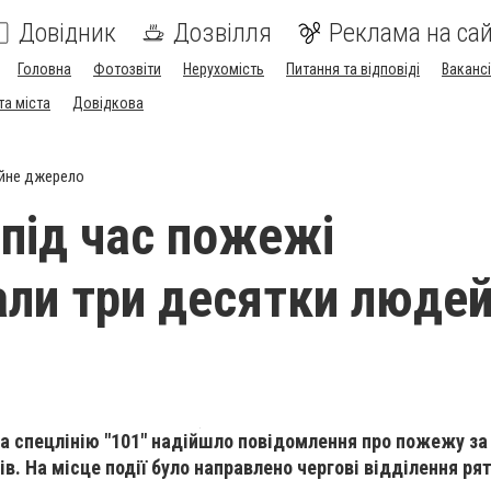
Довідник
Дозвілля
Реклама на сай
Головна
Фотозвіти
Нерухомість
Питання та відповіді
Вакансі
та міста
Довідкова
йне джерело
 під час пожежі
ли три десятки люде
 на спецлінію "101" надійшло повідомлення про пожежу за
в. На місце події було направлено чергові відділення ря