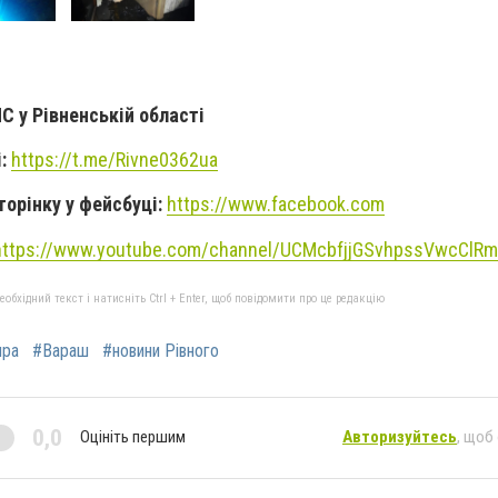
С у Рівненській області
і:
https://t.me/Rivne0362ua
торінку у фейсбуці:
https://www.facebook.com
https://www.youtube.com/channel/UCMcbfjjGSvhpssVwcClR
бхідний текст і натисніть Ctrl + Enter, щоб повідомити про це редакцію
ира
#Вараш
#новини Рівного
0,0
Оцініть першим
Авторизуйтесь
, щоб