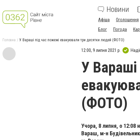
Новини
Афіша
Оголошення
Блог
Погода
Кар
Головна
У Вараші під час пожежі евакуювали три десятки людей (ФОТО)
12:00, 9 липня 2021 р.
Наді
У Вараші
евакуюва
(ФОТО)
Учора, 8 липня, о 12:08
Вараш, м-н Будівельникі