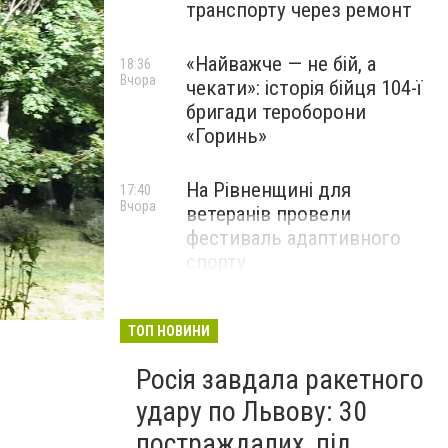
транспорту через ремонт
«Найважче — не бій, а
18:36
Вчора
чекати»: історія бійця 104-ї
бригади тероборони
«Горинь»
На Рівненщині для
17:40
Вчора
ветеранів провели
фестиваль адаптивного
спорту
ТОП НОВИНИ
Росія завдала ракетного
удару по Львову: 30
постраждалих, під