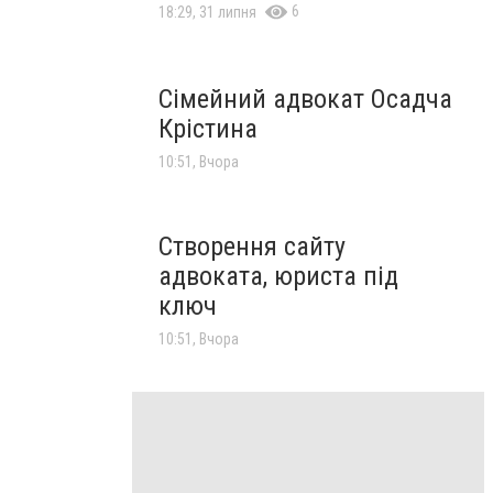
6
18:29, 31 липня
Сімейний адвокат Осадча
Крістина
10:51, Вчора
Створення сайту
адвоката, юриста під
ключ
10:51, Вчора