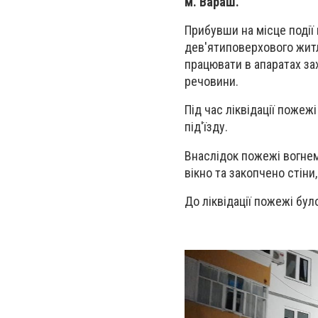
м. Вараш.
Прибувши на місце події 
дев'ятиповерхового жит
працювати в апаратах зах
речовини.
Під час ліквідації поже
під'їзду.
Внаслідок пожежі вогнем
вікно та закопчено стіни,
До ліквідації пожежі бул