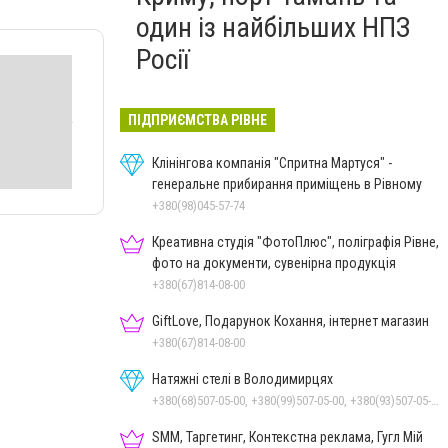
один із найбільших НПЗ
Росії
ПІДПРИЄМСТВА РІВНЕ
Клінінгова компанія "Спритна Мартуся" -
генеральне прибирання приміщень в Рівному
+380(98)045-57-74
Креативна студія "ФотоПлюс", поліграфія Рівне,
фото на документи, сувенірна продукція
+380(67)814-08-00
GiftLove, Подарунок Кохання, інтернет магазин
+380(67)814-08-00
Натяжні стелі в Володимирцях
+380(68)507-05-00, +380(99)507-05-00, +380(93)507-05-00
SMM, Таргетинг, Контекстна реклама, Гугл Мій