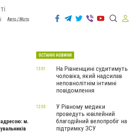
ті
ї
Авто / Мото
ОСТАННІ НОВИНИ
На Рівненщині судитимуть
13:01
чоловіка, який надсилав
й
неповнолітнім інтимні
повідомлення
У Рівному медики
12:03
проведуть ювілейний
благодійний велопробіг на
 адресою: м.
підтримку ЗСУ
тувальників