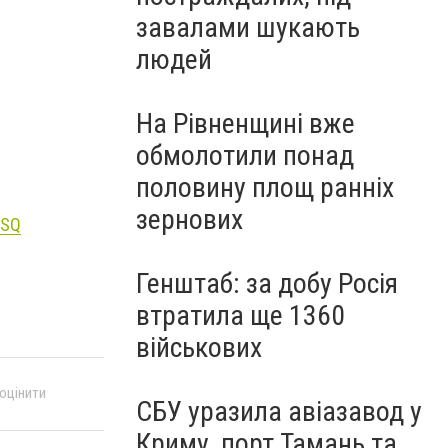
завалами шукають
людей
На Рівненщині вже
обмолотили понад
половину площ ранніх
зернових
mSQ
Генштаб: за добу Росія
втратила ще 1360
військових
 оцінити
СБУ уразила авіазавод у
Криму, порт Тамань та