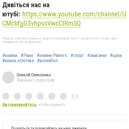
Дивіться нас на
ютубі:
https://www.youtube.com/channel/U
CMcbfjjGSvhpssVwcClRmSQ
Якщо ви помітили помилку, виділіть необхідний текст і натисніть Ctrl + Enter, щоб
повідомити про це редакцію
#новини
#Рівне
#новини Рівного
#спорт
#змагання
#шахи
#важка атлетика
#волейбол
Олексій Олексієнко
Журналіст, відеограф
0,0
Авторизируйтесь
, чтобы оценить
Поділіться та підписуйтесь на наші джерела