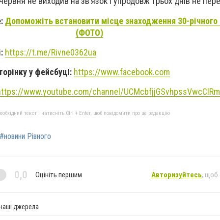
 червня не виходив на зв’язок і упродовж трьох днів не пер
е:
Допоможіть встановити місце знаходження 30-річного 
(ФОТО)
і:
https://t.me/Rivne0362ua
торінку у фейсбуці:
https://www.facebook.com
https://www.youtube.com/channel/UCMcbfjjGSvhpssVwcClR
бхідний текст і натисніть Ctrl + Enter, щоб повідомити про це редакцію
#новини Рівного
0,0
Оцініть першим
Авторизуйтесь
, щоб
 наші джерела