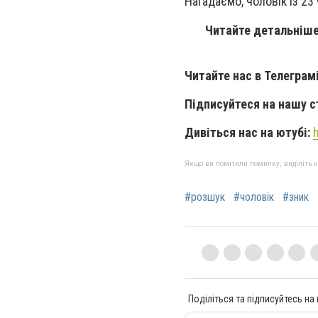
Нагадаємо, чоловік із 23
Читайте детальніш
Читайте нас в Телеграм
Підписуйтеся на нашу с
Дивіться нас на ютубі:
Якщо ви помітили помилку, виділіть нео
#розшук
#чоловік
#зник
Поділіться та підписуйтесь на