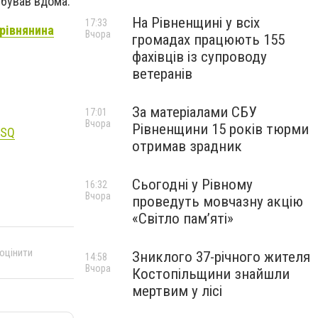
ебував вдома.
На Рівненщині у всіх
17:33
рівнянина
Вчора
громадах працюють 155
фахівців із супроводу
ветеранів
За матеріалами СБУ
17:01
Вчора
Рівненщини 15 років тюрми
mSQ
отримав зрадник
Сьогодні у Рівному
16:32
Вчора
проведуть мовчазну акцію
«Світло пам’яті»
 оцінити
Зниклого 37-річного жителя
14:58
Вчора
Костопільщини знайшли
мертвим у лісі