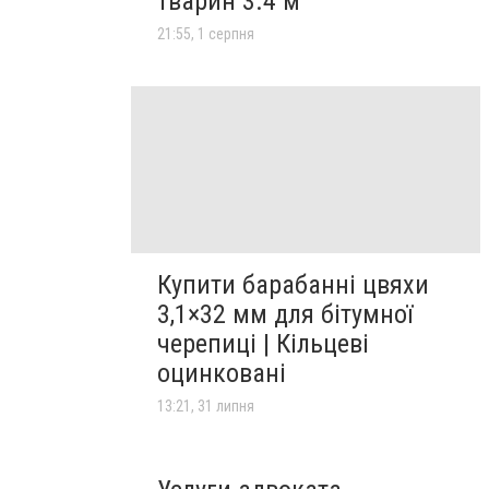
тварин 3.4 м
21:55, 1 серпня
Купити барабанні цвяхи
3,1×32 мм для бітумної
черепиці | Кільцеві
оцинковані
13:21, 31 липня