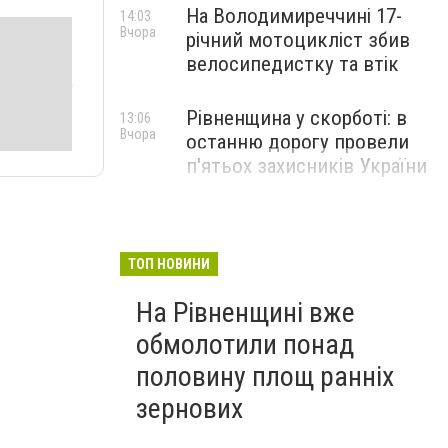
На Володимиреччині 17-
14:03
Вчора
річний мотоцикліст збив
велосипедистку та втік
Рівненщина у скорботі: в
13:06
Вчора
останню дорогу провели
п'ятьох захисників України
ТОП НОВИНИ
На Рівненщині вже
обмолотили понад
половину площ ранніх
зернових