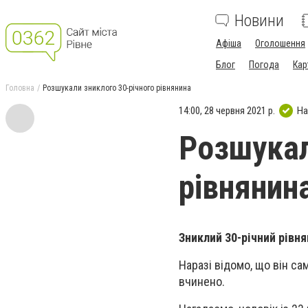
Новини
Афіша
Оголошення
Блог
Погода
Кар
Головна
Розшукали зниклого 30-річного рівнянина
14:00, 28 червня 2021 р.
На
Розшукал
рівнянин
Зниклий 30-річний рівня
Наразі відомо, що він с
вчинено.