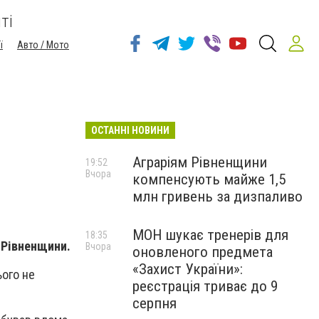
ті
ї
Авто / Мото
ОСТАННІ НОВИНИ
Аграріям Рівненщини
19:52
Вчора
компенсують майже 1,5
млн гривень за дизпаливо
МОН шукає тренерів для
18:35
ї Рівненщини.
Вчора
оновленого предмета
«Захист України»:
ього не
реєстрація триває до 9
серпня