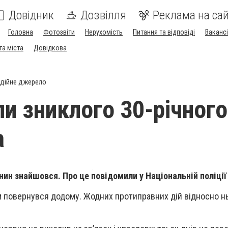
Довідник
Дозвілля
Реклама на сай
Головна
Фотозвіти
Нерухомість
Питання та відповіді
Вакансі
та міста
Довідкова
дійне джерело
и зниклого 30-річного
а
нин знайшовся. Про це повідомили у Національній поліці
ам повернувся додому. Жодних протиправних дій відносно н