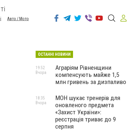
ті
ї
Авто / Мото
ОСТАННІ НОВИНИ
Аграріям Рівненщини
19:52
Вчора
компенсують майже 1,5
млн гривень за дизпаливо
МОН шукає тренерів для
18:35
Вчора
оновленого предмета
«Захист України»:
реєстрація триває до 9
серпня