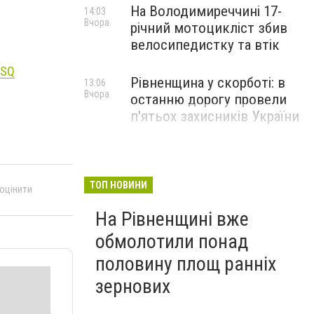
На Володимиреччині 17-
14:03
Вчора
річний мотоцикліст збив
велосипедистку та втік
mSQ
Рівненщина у скорботі: в
13:06
Вчора
останню дорогу провели
п'ятьох захисників України
ТОП НОВИНИ
 оцінити
На Рівненщині вже
обмолотили понад
половину площ ранніх
зернових