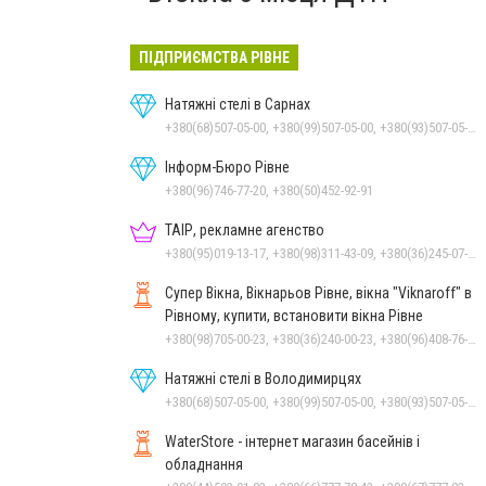
ПІДПРИЄМСТВА РІВНЕ
Натяжні стелі в Сарнах
+380(68)507-05-00, +380(99)507-05-00, +380(93)507-05-00
Інформ-Бюро Рівне
+380(96)746-77-20, +380(50)452-92-91
ТАІР, рекламне агенство
+380(95)019-13-17, +380(98)311-43-09, +380(36)245-07-05
Супер Вікна, Вікнарьов Рівне, вікна "Viknaroff" в
Рівному, купити, встановити вікна Рівне
+380(98)705-00-23, +380(36)240-00-23, +380(96)408-76-50, +380(50)642-24-00
Натяжні стелі в Володимирцях
+380(68)507-05-00, +380(99)507-05-00, +380(93)507-05-00
WaterStore - інтернет магазин басейнів і
обладнання