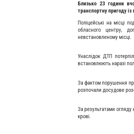
Близько 23 години вч
транспортну пригоду із 
Поліцейські на місці по
обласного центру, до
невстановленому місці.
Унаслідок ДТП потерпіл
встановлюють наразі поліц
За фактом порушення пра
розпочали досудове розс
За результатами огляду 
крові.