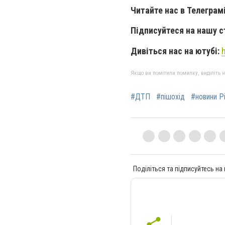
Читайте нас в Телеграм
Підписуйтеся на нашу с
Дивіться нас на ютубі:
Якщо ви помітили помилку, виділіть нео
#ДТП
#пішохід
#новини Р
Поділіться та підписуйтесь на