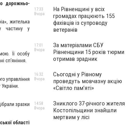
ро дорожньо-
На Рівненщині у всіх
17:33
Вчора
громадах працюють 155
ia», жителька
фахівців із супроводу
ну частину у
ветеранів
За матеріалами СБУ
17:01
Вчора
Рівненщини 15 років тюрми
мою. Її особу
отримав зрадник
ні сп’яніння.
Сьогодні у Рівному
16:32
го управління
Вчора
проведуть мовчазну акцію
 України.
«Світло пам’яті»
Зниклого 37-річного жителя
дібрали зразки
14:58
Вчора
Костопільщини знайшли
мертвим у лісі
нської області