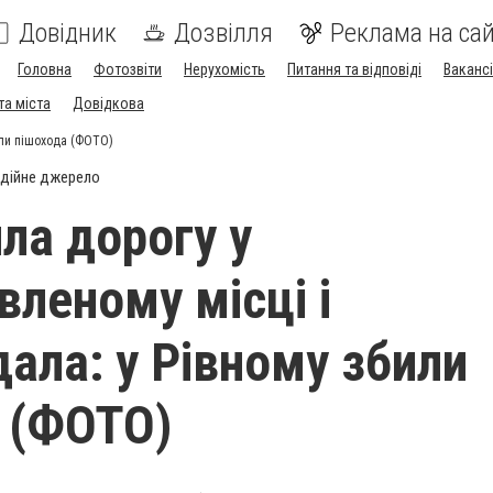
Довідник
Дозвілля
Реклама на сай
Головна
Фотозвіти
Нерухомість
Питання та відповіді
Вакансі
та міста
Довідкова
или пішохода (ФОТО)
дійне джерело
ла дорогу у
вленому місці і
ала: у Рівному збили
 (ФОТО)