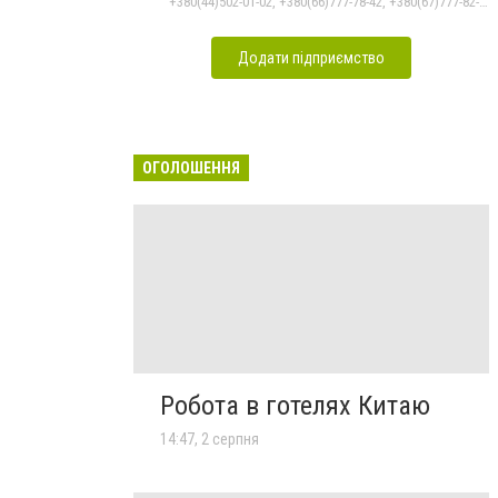
+380(44)502-01-02, +380(66)777-78-42, +380(67)777-82-19, +380(67)890-80-80, +380(73)890-80-80, +380(44)502-01-03
Додати підприємство
ОГОЛОШЕННЯ
Робота в готелях Китаю
14:47, 2 серпня