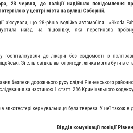
ора, 23 червня, до поліції надійшло повідомлення п
потерпілою у центрі міста на вулиці Соборній.
дії з’ясували, що 28-річна водійка автомобіля «Skoda Fab
пустила наїзд на пішохідку, яка перетинала проїз
у госпіталізували до лікарні без свідомості із політрав
ейські. Зі слів свідків автопригоди, жінка могла бути в ста
вил безпеки дорожнього руху слідчі Рівненського районно
лідування за частиною 1 статті 286 Кримінального кодексу
на алкотестері кермувальниця була твереза. У неї також ві
Відділ комунікації поліції Рівне