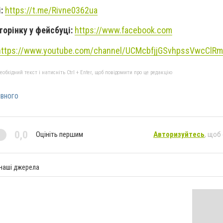
і:
https://t.me/Rivne0362ua
торінку у фейсбуці:
https://www.facebook.com
https://www.youtube.com/channel/UCMcbfjjGSvhpssVwcClR
бхідний текст і натисніть Ctrl + Enter, щоб повідомити про це редакцію
івного
0,0
Оцініть першим
Авторизуйтесь
, щоб
 наші джерела