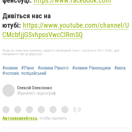
фейсбуці:
https://www.facebook.com
Дивіться нас на
ютубі:
https://www.youtube.com/channel/U
CMcbfjjGSvhpssVwcClRmSQ
Якщо ви помітили помилку, виділіть необхідний текст і натисніть Ctrl + Enter, щоб
повідомити про це редакцію
#новини
#Рівне
#новини Рівного
#новини Рівненщини
#вила
#чоловік. поліцейський
Олексій Олексієнко
Журналіст, відеограф
0,0
Авторизируйтесь
, чтобы оценить