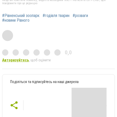
Якщо ви помітили помилку, виділіть необхідний текст і натисніть Ctrl + Enter, щоб
повідомити про це редакцію
#Рівненський зоопарк
#годівля тварин
#розваги
#новини Рівного
0,0
Авторизуйтесь
, щоб оцінити
Поділіться та підписуйтесь на наші джерела