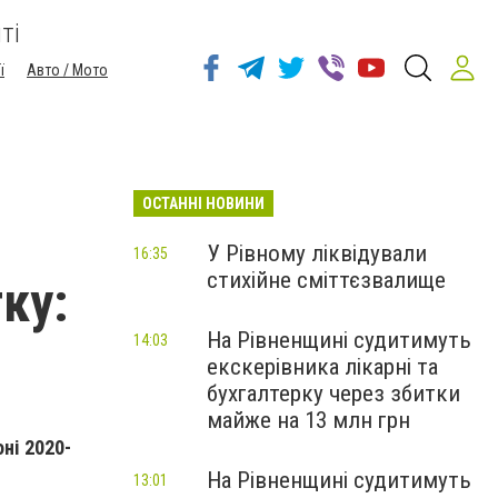
ті
ї
Авто / Мото
ОСТАННІ НОВИНИ
У Рівному ліквідували
16:35
стихійне сміттєзвалище
ку:
На Рівненщині судитимуть
14:03
екскерівника лікарні та
бухгалтерку через збитки
майже на 13 млн грн
ні 2020-
На Рівненщині судитимуть
13:01