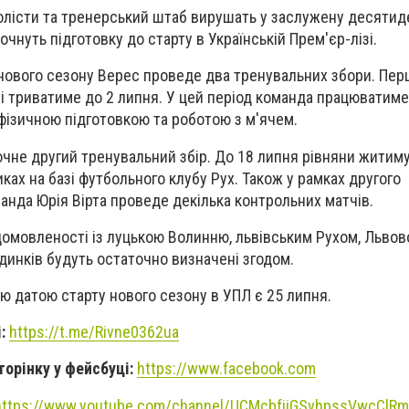
олісти та тренерський штаб вирушать у заслужену десятид
очнуть підготовку до старту в Українській Прем'єр-лізі.
 нового сезону Верес проведе два тренувальних збори. Пер
і триватиме до 2 липня. У цей період команда працюватиме 
ізичною підготовкою та роботою з м'ячем.
чне другий тренувальний збір. До 18 липня рівняни житиму
ках на базі футбольного клубу Рух. Також у рамках другого
анда Юрія Вірта проведе декілька контрольних матчів.
домовленості із луцькою Волинню, львівським Рухом, Львов
динків будуть остаточно визначені згодом.
ою датою старту нового сезону в УПЛ є 25 липня.
і:
https://t.me/Rivne0362ua
торінку у фейсбуці:
https://www.facebook.com
https://www.youtube.com/channel/UCMcbfjjGSvhpssVwcClR