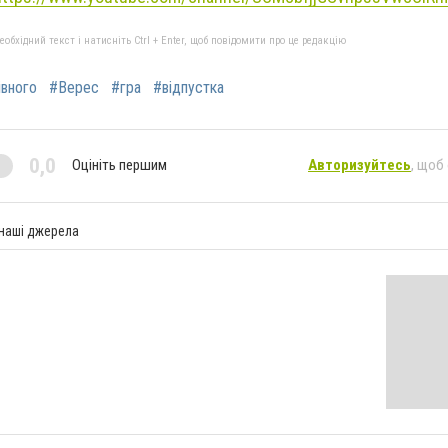
бхідний текст і натисніть Ctrl + Enter, щоб повідомити про це редакцію
івного
#Верес
#гра
#відпустка
0,0
Оцініть першим
Авторизуйтесь
, щоб
 наші джерела