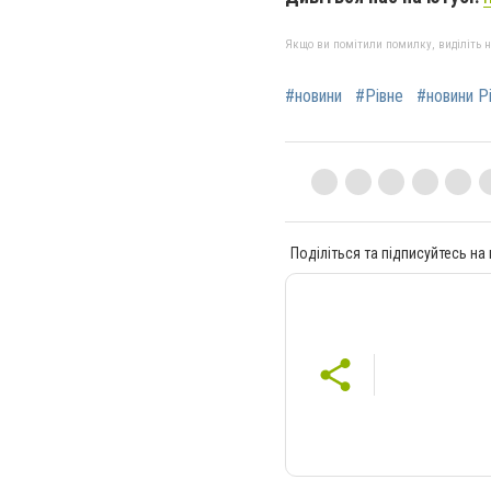
Якщо ви помітили помилку, виділіть нео
#новини
#Рівне
#новини Р
Поділіться та підписуйтесь на