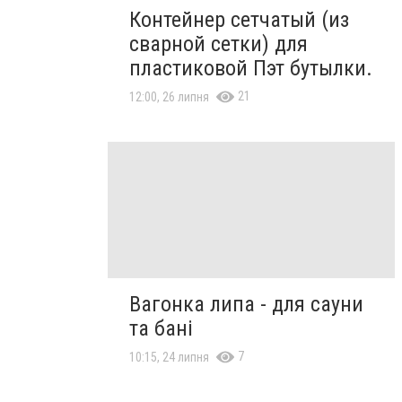
Контейнер сетчатый (из
сварной сетки) для
пластиковой Пэт бутылки.
21
12:00, 26 липня
Вагонка липа - для сауни
та бані
7
10:15, 24 липня