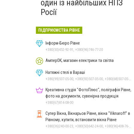
один із найбільших НПЗ
Росії
ПІДПРИЄМСТВА РІВНЕ
Інформ-Бюро Рівне
+380(50)452-92-91, +380(96)746-77-20
АмперОК, магазин електрики та світла
Натяжні стелі в Вараші
+380(99)507-05-00, +380(93)507-05-00, +380(68)507-05-00
Креативна студія "ФотоПлюс", поліграфія Рівне,
фото на документи, сувенірна продукція
+380(67)814-08-00
Супер Вікна, Вікнарьов Рівне, вікна "Viknaroff" в
Рівному, купити, встановити вікна Рівне
+380(36)240-00-23, +380(50)642-24-00, +380(96)408-76-50, +380(98)705-00-23