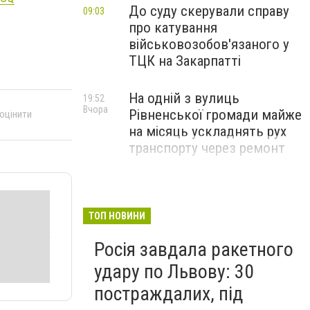
До суду скерували справу
09:03
про катування
військовозобов'язаного у
ТЦК на Закарпатті
На одній з вулиць
19:52
Вчора
Рівненської громади майже
 оцінити
на місяць ускладнять рух
транспорту через ремонт
ТОП НОВИНИ
Росія завдала ракетного
удару по Львову: 30
постраждалих, під