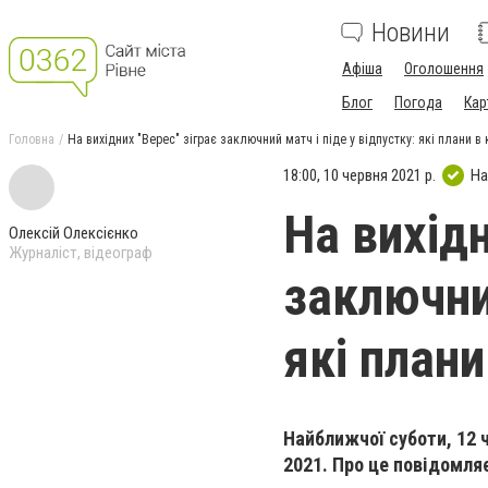
Новини
Афіша
Оголошення
Блог
Погода
Кар
Головна
На вихідних "Верес" зіграє заключний матч і піде у відпустку: які плани в
18:00, 10 червня 2021 р.
На
На вихідн
Олексій Олексієнко
Журналіст, відеограф
заключний
які плани
Найближчої суботи, 12 
2021. Про це повідомля