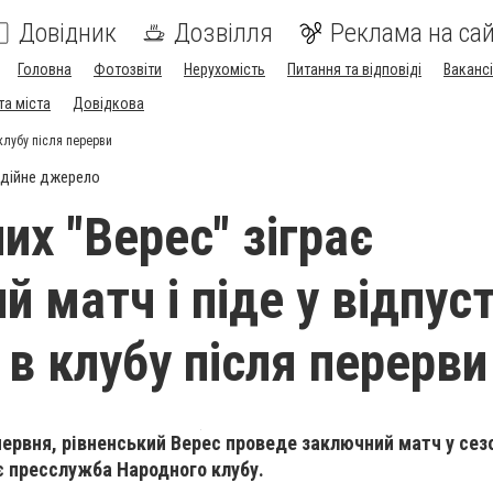
Довідник
Дозвілля
Реклама на сай
Головна
Фотозвіти
Нерухомість
Питання та відповіді
Вакансі
та міста
Довідкова
 клубу після перерви
дійне джерело
их "Верес" зіграє
 матч і піде у відпуст
 в клубу після перерви
червня, рівненський Верес проведе заключний матч у сезо
є пресслужба Народного клубу.