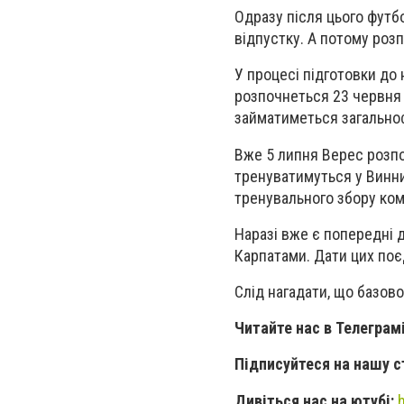
Одразу після цього футб
відпустку. А потому розп
У процесі підготовки до
розпочнеться 23 червня 
займатиметься загальноф
Вже 5 липня Верес розпо
тренуватимуться у Винни
тренувального збору ком
Наразі вже є попередні 
Карпатами. Дати цих поє
Слід нагадати, що базов
Читайте нас в Телеграм
Підписуйтеся на нашу с
Дивіться нас на ютубі: