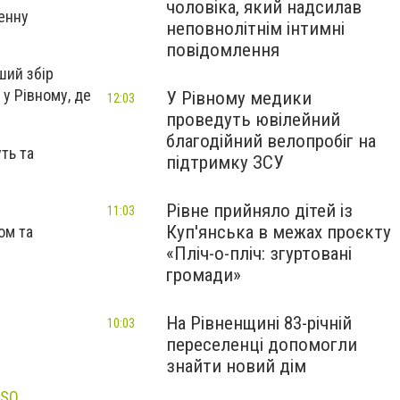
чоловіка, який надсилав
енну
неповнолітнім інтимні
повідомлення
ший збір
у Рівному, де
У Рівному медики
12:03
проведуть ювілейний
благодійний велопробіг на
ть та
підтримку ЗСУ
Рівне прийняло дітей із
11:03
Куп'янська в межах проєкту
ом та
«Пліч-о-пліч: згуртовані
громади»
На Рівненщині 83-річній
10:03
переселенці допомогли
знайти новий дім
mSQ