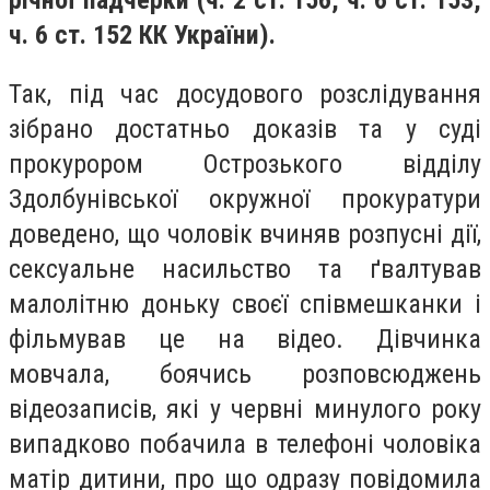
річної падчерки (ч. 2 ст. 156, ч. 6 ст. 153,
ч. 6 ст. 152 КК України
).
Так, п
ід час досудового розслідування
зібрано достатньо доказів та у суді
прокурором Острозького відділу
Здолбунівської окружної прокуратури
доведено, що чоловік вчиняв
розпусні дії,
сексуальне насильство та ґвалтував
малолітню доньку своєї співмешканки і
фільмував це на відео. Дівчинка
мовчала, боячись розповсюджень
відеозаписів, які у червні минулого року
випадково побачила в телефоні чоловіка
матір дитини, про що одразу повідомила