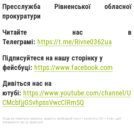
Пресслужба Рівненської обласної
прокуратури
Читайте нас в
Телеграмі:
https://t.me/Rivne0362ua
Підписуйтеся на нашу сторінку у
фейсбуці:
https://www.facebook.com
Дивіться нас на
ютубі:
https://www.youtube.com/channel/U
CMcbfjjGSvhpssVwcClRmSQ
Якщо ви помітили помилку, виділіть необхідний текст і натисніть Ctrl + Enter, щоб
повідомити про це редакцію