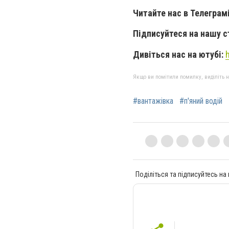
Читайте нас в Телеграм
Підписуйтеся на нашу с
Дивіться нас на ютубі:
Якщо ви помітили помилку, виділіть нео
#вантажівка
#п'яний водій
Поділіться та підписуйтесь на