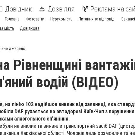
Довідник
Дозвілля
Реклама на сай
Головна
Фотозвіти
Нерухомість
Питання та відповіді
Вакансі
та міста
Довідкова
ійне джерело
 на Рівненщині вантаж
'яний водій (ВІДЕО)
и, на лінію 102 надійшов виклик від заявниці, яка ствер
обіля DAF рухається на автодорозі Київ-Чоп з порушенн
аками алкогольного сп'яніння.
ибули на виклик та виявили транспортний засіб DAF (цистер
ешканця Харківської області. Чоловік ледь розмовляв та не