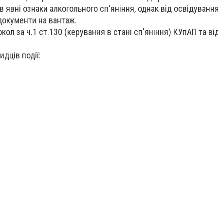
в явні ознаки алкогольного сп'яніння, однак від освідуванн
 документи на вантаж.
кол за ч.1 ст.130 (керування в стані сп'яніння) КУпАП та в
идців події: