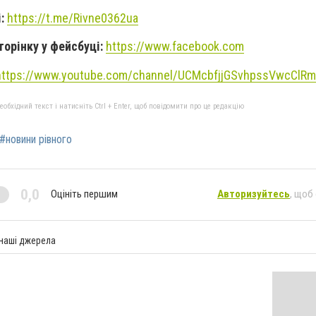
і:
https://t.me/Rivne0362ua
торінку у фейсбуці:
https://www.facebook.com
https://www.youtube.com/channel/UCMcbfjjGSvhpssVwcClR
бхідний текст і натисніть Ctrl + Enter, щоб повідомити про це редакцію
#новини рівного
0,0
Оцініть першим
Авторизуйтесь
, щоб
 наші джерела