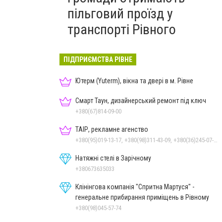
пільговий проїзд у
транспорті Рівного
ПІДПРИЄМСТВА РІВНЕ
Ютерм (Yuterm), вікна та двері в м. Рівне
Смарт Таун, дизайнерський ремонт під ключ
+380(67)814-09-00
ТАІР, рекламне агенство
+380(95)019-13-17, +380(98)311-43-09, +380(36)245-07-05
Натяжні стелі в Зарічному
+380673635033
Клінінгова компанія "Спритна Мартуся" -
генеральне прибирання приміщень в Рівному
+380(98)045-57-74