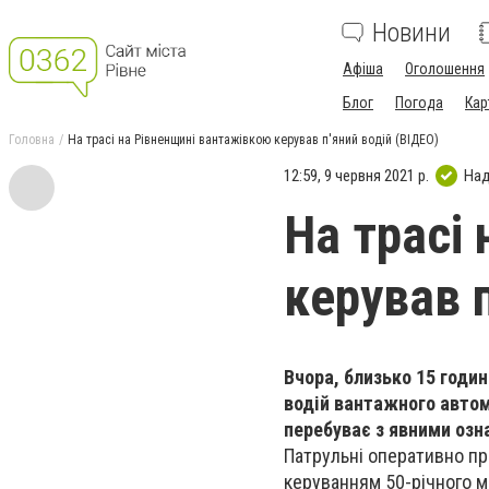
Новини
Афіша
Оголошення
Блог
Погода
Кар
Головна
На трасі на Рівненщині вантажівкою керував п'яний водій (ВІДЕО)
12:59, 9 червня 2021 р.
Над
На трасі
керував п
Вчора, близько 15 годин
водій вантажного автом
перебуває з явними озн
Патрульні оперативно пр
керуванням 50-річного м