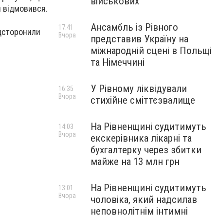
військових
я відмовився.
Ансамбль із Рівного
17:41
ідсторонили
Вчора
представив Україну на
міжнародній сцені в Польщі
та Німеччині
У Рівному ліквідували
16:35
Вчора
стихійне сміттєзвалище
На Рівненщині судитимуть
14:03
Вчора
екскерівника лікарні та
бухгалтерку через збитки
майже на 13 млн грн
На Рівненщині судитимуть
13:01
Вчора
чоловіка, який надсилав
неповнолітнім інтимні