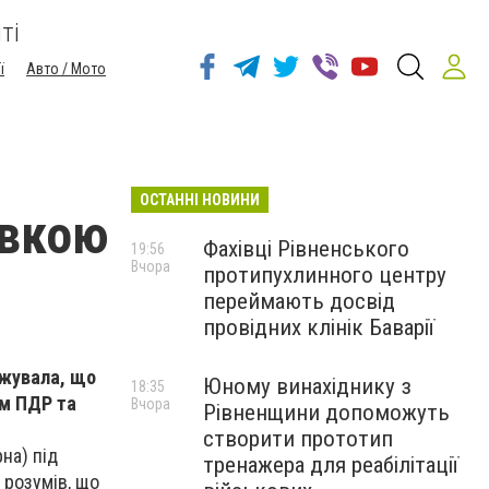
ті
ї
Авто / Мото
ОСТАННІ НОВИНИ
івкою
Фахівці Рівненського
19:56
Вчора
протипухлинного центру
переймають досвід
провідних клінік Баварії
джувала, що
Юному винахіднику з
18:35
ям ПДР та
Вчора
Рівненщини допоможуть
створити прототип
на) під
тренажера для реабілітації
 розумів, що