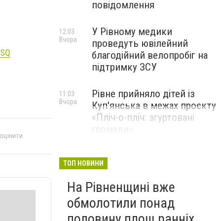
повідомлення
У Рівному медики
12:03
Вчора
проведуть ювілейний
mSQ
благодійний велопробіг на
підтримку ЗСУ
Рівне прийняло дітей із
11:03
Вчора
Куп'янська в межах проєкту
«Пліч-о-пліч: згуртовані
громади»
 оцінити
ТОП НОВИНИ
На Рівненщині вже
обмолотили понад
половину площ ранніх