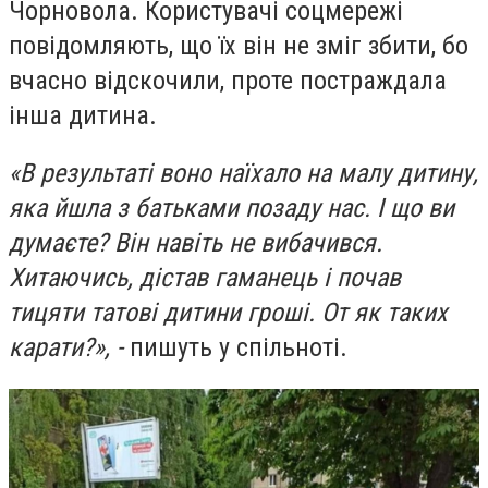
Чорновола. Користувачі соцмережі
повідомляють, що їх він не зміг збити, бо
вчасно відскочили, проте постраждала
інша дитина.
«В результаті воно наїхало на малу дитину,
яка йшла з батьками позаду нас. І що ви
думаєте? Він навіть не вибачився.
Хитаючись, дістав гаманець і почав
тицяти татові дитини гроші. От як таких
карати?», -
пишуть у спільноті.