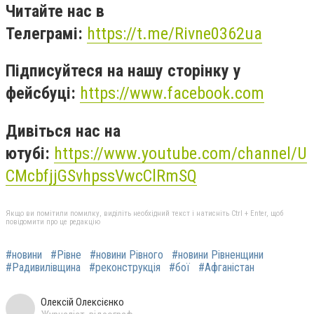
Читайте нас в
Телеграмі:
https://t.me/Rivne0362ua
Підписуйтеся на нашу сторінку у
фейсбуці:
https://www.facebook.com
Дивіться нас на
ютубі:
https://www.youtube.com/channel/U
CMcbfjjGSvhpssVwcClRmSQ
Якщо ви помітили помилку, виділіть необхідний текст і натисніть Ctrl + Enter, щоб
повідомити про це редакцію
#новини
#Рівне
#новини Рівного
#новини Рівненщини
#Радивилівщина
#реконструкція
#бої
#Афганістан
Олексій Олексієнко