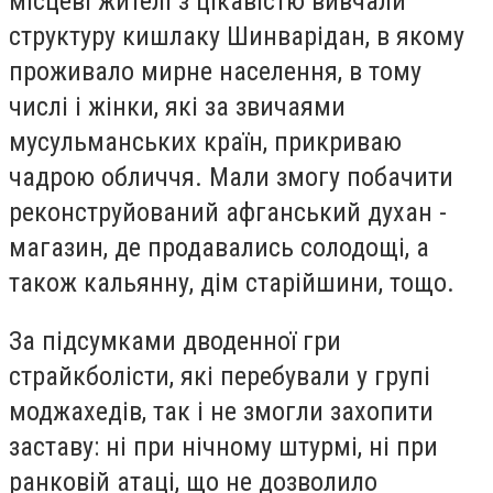
місцеві жителі з цікавістю вивчали
структуру кишлаку Шинварідан, в якому
проживало мирне населення, в тому
числі і жінки, які за звичаями
мусульманських країн, прикриваю
чадрою обличчя. Мали змогу побачити
реконструйований афганський духан -
магазин, де продавались солодощі, а
також кальянну, дім старійшини, тощо.
За підсумками дводенної гри
страйкболісти, які перебували у групі
моджахедів, так і не змогли захопити
заставу: ні при нічному штурмі, ні при
ранковій атаці, що не дозволило