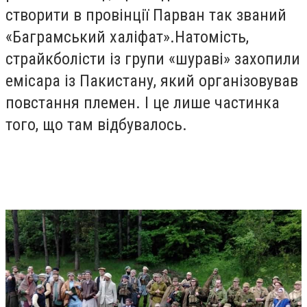
створити в провінції Парван так званий
«Баграмський халіфат».Натомість,
страйкболісти із групи «шураві» захопили
емісара із Пакистану, який організовував
повстання племен. І це лише частинка
того, що там відбувалось.