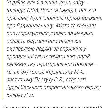
України, але й з інших країн світу –
Ірландії, США, Росії та Канади. Всі, хто
приїздив, були сповнені гарних вражень
про Радивилівщину. Місто та громада
популяризуються далеко за межами
області. Від імені всіх учасників
висловлюю подяку за сприяння у
проведенні таких тематичних подій
керівництву територіальної громади –
міському голові Карапетяну М.А.,
заступнику Пастуху О.В., старості
Дружбівського старостинського округу
Юсюку Л.Д.
До околиць невеличкого села у гористій