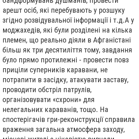
бандформувань душманів, провести
арешт осіб, які перебувають у розшуку
згідно розвідувальної інформації і т.д.А у
моджахедів, які були розділені на кілька
племен, що реально діяли в Афганістані
більш як три десятиліття тому, завдання
було прямо протилежні - провести повз
приціли суперників каравани, не
потрапити в засідку, атакувати заставу,
проводити обстріл патрулів,
організовувати «схрони» для
нелегальних караванів, тощо. На
спостерігачів гри-реконструкції справила
враження загальна атмосфера заходу,