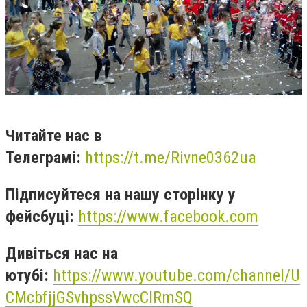
Читайте нас в
Телеграмі:
https://t.me/Rivne0362ua
Підписуйтеся на нашу сторінку у
фейсбуці:
https://www.facebook.com
Дивіться нас на
ютубі:
https://www.youtube.com/channel/U
CMcbfjjGSvhpssVwcClRmSQ