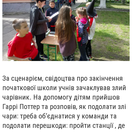
За сценарієм, свідоцтва про закінчення
початкової школи учнів зачаклував злий
чарівник. На допомогу дітям прийшов
Гаррі Поттер та розповів, як подолати злі
чари: треба об
’
єднатися у команди та
подолати перешкоди: пройти станції , де