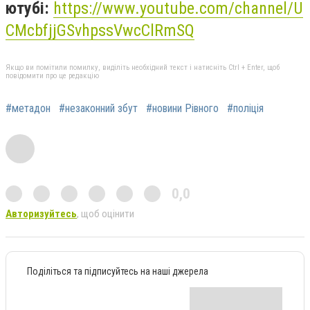
ютубі:
https://www.youtube.com/channel/U
CMcbfjjGSvhpssVwcClRmSQ
Якщо ви помітили помилку, виділіть необхідний текст і натисніть Ctrl + Enter, щоб
повідомити про це редакцію
#метадон
#незаконний збут
#новини Рівного
#поліція
0,0
Авторизуйтесь
, щоб оцінити
Поділіться та підписуйтесь на наші джерела