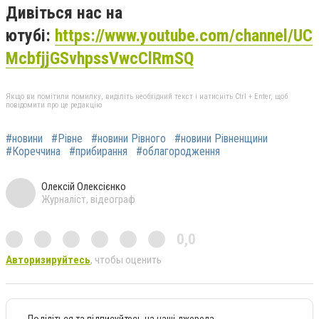
Дивіться нас на
ютубі:
https://www.youtube.com/channel/UC
McbfjjGSvhpssVwcClRmSQ
Якщо ви помітили помилку, виділіть необхідний текст і натисніть Ctrl + Enter, щоб
повідомити про це редакцію
#новини
#Рівне
#новини Рівного
#новини Рівненщини
#Кореччина
#прибирання
#облагородження
Олексій Олексієнко
Журналіст, відеограф
0,0
Авторизируйтесь
, чтобы оценить
Поділіться та підписуйтесь на наші джерела