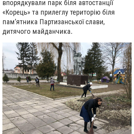
впорядкували парк біля автостанції
«Корець» та прилеглу територію біля
пам’ятника Партизанської слави,
дитячого майданчика.