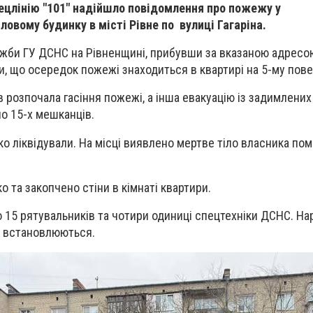
спецлінію "101" надійшло повідомлення про пожежу у
овому будинку в місті Рівне по вулиці Гагаріна.
ужби ГУ ДСНС на Рівненщині, прибувши за вказаною адресо
, що осередок пожежі знаходиться в квартирі на 5-му пове
 розпочала гасіння пожежі, а інша евакуацію із задимлених
о 15-х мешканців.
о ліквідували. На місці виявлено мертве тіло власника по
 та закопчено стіни в кімнаті квартири.
о 15 рятувальників та чотири одиниці спецтехніки ДСНС.
На
в встановлюються.