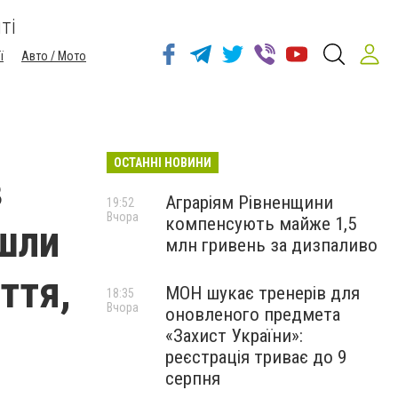
ті
ї
Авто / Мото
ОСТАННІ НОВИНИ
в
Аграріям Рівненщини
19:52
Вчора
компенсують майже 1,5
шли
млн гривень за дизпаливо
ття,
МОН шукає тренерів для
18:35
Вчора
оновленого предмета
«Захист України»:
реєстрація триває до 9
серпня