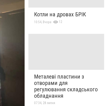
Котли на дровах БРІК
12
10:54, Вчора
Металеві пластини з
отворами для
регулювання складського
обладнання
07:34, 28 липня