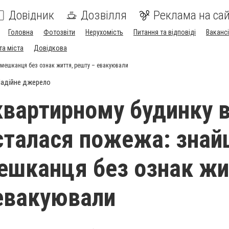
Довідник
Дозвілля
Реклама на сай
Головна
Фотозвіти
Нерухомість
Питання та відповіді
Вакансі
та міста
Довідкова
 мешканця без ознак життя, решту – евакуювали
адійне джерело
квартирному будинку 
сталася пожежа: знай
ешканця без ознак жи
евакуювали