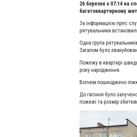
26 березня о 07:14 на 
багатоквартирному житл
За інформацією прес сл
рятувальники встановили
Одна група рятувальників
Загалом було евакуйован
Пожежу в квартирі швидк
року народження.
Вогнем пошкоджено ліжко
До гасіння було залучен
пожежі та розмір збиткі