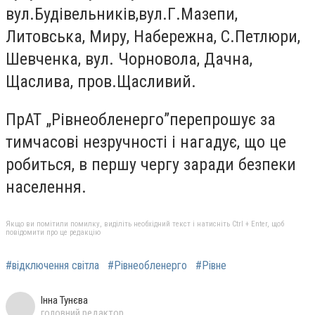
вул.Будівельників,
вул.Г.Мазепи,
Литовська, Миру, Набережна, С.Петлюри,
Шевченка, вул. Чорновола, Дачна,
Щаслива, пров.Щасливий.
ПрАТ „Рівнеобленерго”
перепрошує за
тимчасові незручності і нагадує, що це
робиться, в першу чергу заради безпеки
населення.
Якщо ви помітили помилку, виділіть необхідний текст і натисніть Ctrl + Enter, щоб
повідомити про це редакцію
#відключення світла
#Рівнеобленерго
#Рівне
Інна Тунєва
головний редактор