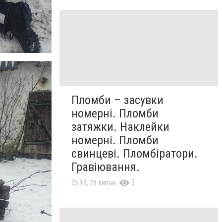
Пломби – засувки
номерні. Пломби
затяжки. Наклейки
номерні. Пломби
свинцеві. Пломбіратори.
Гравіювання.
3
05:13, 28 липня