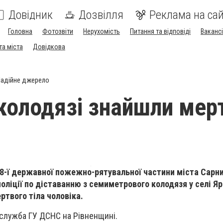
Довідник
Дозвілля
Реклама на сай
Головна
Фотозвіти
Нерухомість
Питання та відповіді
Вакансі
та міста
Довідкова
адійне джерело
 колодязі знайшли мер
ці 8-ї державної пожежно-рятувальної частини міста Сарн
оліції по діставанню з семиметрового колодязя у селі Яр
ртвого тіла чоловіка.
служба ГУ ДСНС на Рівненщині.