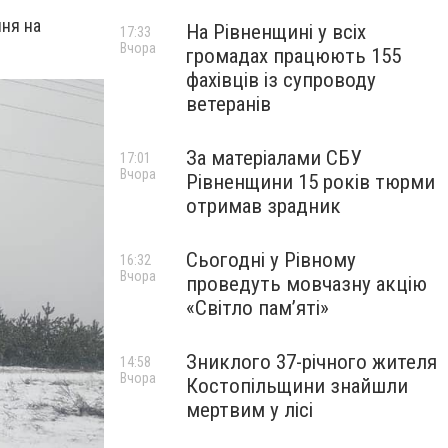
ння на
На Рівненщині у всіх
17:33
Вчора
громадах працюють 155
фахівців із супроводу
ветеранів
За матеріалами СБУ
17:01
Вчора
Рівненщини 15 років тюрми
отримав зрадник
Сьогодні у Рівному
16:32
Вчора
проведуть мовчазну акцію
«Світло пам’яті»
Зниклого 37-річного жителя
14:58
Вчора
Костопільщини знайшли
мертвим у лісі