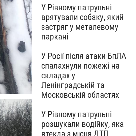
У Рівному патрульні
врятували собаку, який
застряг у металевому
паркані
У Росії після атаки БпЛА
спалахнули пожежі на
складах у
Ленінградській та
Московській областях
У Рівному патрульні
розшукали водійку, яка
втекла з місця ДТП