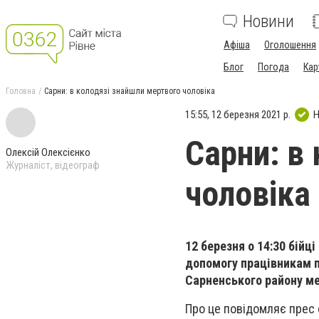
Новини
Афіша
Оголошення
Блог
Погода
Кар
Головна
Сарни: в колодязі знайшли мертвого чоловіка
15:55, 12 березня 2021 р.
Н
Сарни: в
Олексій Олексієнко
Журналіст, відеограф
чоловіка
12 березня о 14:30 бій
допомогу працівникам п
Сарненського району ме
Про це повідомляє прес 