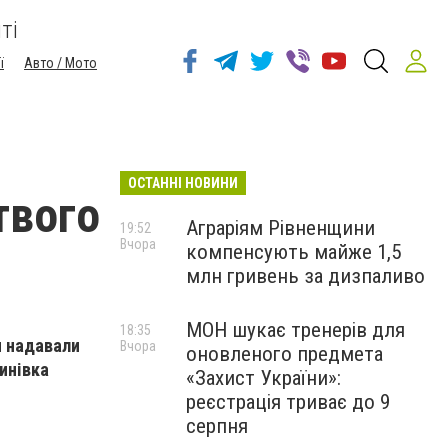
ті
ї
Авто / Мото
ОСТАННІ НОВИНИ
твого
Аграріям Рівненщини
19:52
Вчора
компенсують майже 1,5
млн гривень за дизпаливо
МОН шукає тренерів для
18:35
и надавали
Вчора
оновленого предмета
инівка
«Захист України»:
реєстрація триває до 9
серпня