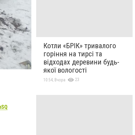
Котли «БРІК» тривалого
горіння на тирсі та
відходах деревини будь-
якої вологості
23
10:54, Вчора
mSQ