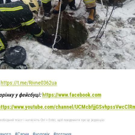
:
https://t.me/Rivne0362ua
орінку у фейсбуці:
https://www.facebook.com
https://www.youtube.com/channel/UCMcbfjjGSvhpssVwcClR
бхідний текст і натисніть Ctrl + Enter, щоб повідомити про це редакцію
івного
#Сарни
#чоловік
#потонув