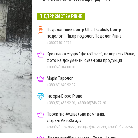
ПІДПРИЄМСТВА РІВНЕ
Подологічний центр Olha Tkachuk, Центр
подології, Лікар подолог, Подолог Рівне
+380975013974
Креативна студія "ФотоПлюс", поліграфія Рівне,
фото на документи, сувенірна продукція
+380(67)814-08-00
Марія Таролог
+380(63)640-92-32
Інформ-Бюро Рівне
+380(50)452-92-91, +380(96)746-77-20
Проектно-будівельна компанія.
«ГарантАвтоЗахід»
+380(67)363-70-50, +380(67)363-50-33, +380(36)264-24-10