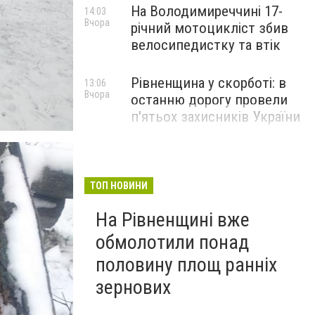
На Володимиреччині 17-
14:03
Вчора
річний мотоцикліст збив
велосипедистку та втік
Рівненщина у скорботі: в
13:06
Вчора
останню дорогу провели
п'ятьох захисників України
ТОП НОВИНИ
На Рівненщині вже
обмолотили понад
половину площ ранніх
зернових