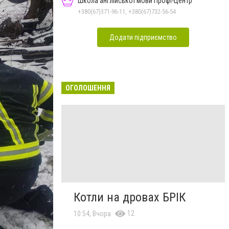
Школа англійської мови Профі-Центр
+380(67)371-96-11, +380(67)732-56-54
Додати підприємство
ОГОЛОШЕННЯ
Котли на дровах БРІК
12
10:54, Вчора