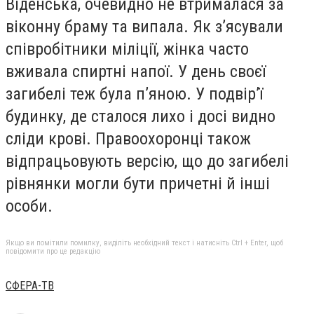
Віденська, очевидно не втрималася за
віконну браму та випала. Як з’ясували
співробітники міліції, жінка часто
вживала спиртні напої. У день своєї
загибелі теж була п’яною. У подвір’ї
будинку, де сталося лихо і досі видно
сліди крові. Правоохоронці також
відпрацьовують версію, що до загибелі
рівнянки могли бути причетні й інші
особи.
Якщо ви помітили помилку, виділіть необхідний текст і натисніть Ctrl + Enter, щоб
повідомити про це редакцію
СФЕРА-ТВ