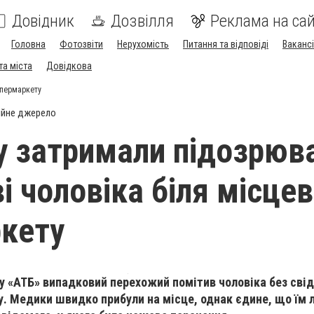
Довідник
Дозвілля
Реклама на сай
Головна
Фотозвіти
Нерухомість
Питання та відповіді
Вакансі
та міста
Довідкова
упермаркету
ійне джерело
у затримали підозрюв
і чоловіка біля місце
кету
у «АТБ» випадковий перехожий помітив чоловіка без свід
. Медики швидко прибули на місце, однак єдине, що їм 