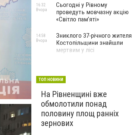
Сьогодні у Рівному
16:32
Вчора
проведуть мовчазну акцію
«Світло пам’яті»
Зниклого 37-річного жителя
14:58
Вчора
Костопільщини знайшли
мертвим у лісі
ТОП НОВИНИ
На Рівненщині вже
обмолотили понад
половину площ ранніх
зернових