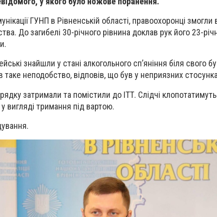
відомого, у якого було ножове поранення.
унікації ГУНП в Рівненській області, правоохоронці змогли
тва. До загибелі 30-річного рівнина доклав рук його 23-рі
и.
йські знайшли у стані алкогольного сп’яніння біля свого б
 таке неподобство, відповів, що був у неприязних стосунка
рядку затримали та помістили до ІТТ. Слідчі клопотатимут
 у вигляді тримання під вартою.
дування.