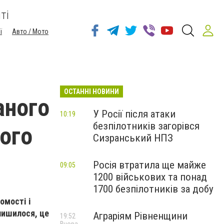
ті
ї
Авто / Мото
ОСТАННІ НОВИНИ
аного
У Росії після атаки
10:19
безпілотників загорівся
вого
Сизранський НПЗ
Росія втратила ще майже
09:05
1200 військових та понад
1700 безпілотників за добу
омості і
лишилося, це
Аграріям Рівненщини
19:52