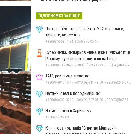
ПІДПРИЄМСТВА РІВНЕ
Лотос-Інвест, тренінг-центр. Майстер-класи,
тренінги, бізнес-ігри
+380(67)362-11-31, (050) 375-05-47
Супер Вікна, Вікнарьов Рівне, вікна "Viknaroff" в
Рівному, купити, встановити вікна Рівне
+380(98)705-00-23, +380(36)240-00-23, +380(96)408-76-50, +380(50)642-24-00
ТАІР, рекламне агенство
+380(95)019-13-17, +380(98)311-43-09, +380(36)245-07-05
Натяжні стелі в Володимирцях
+380(68)507-05-00, +380(99)507-05-00, +380(93)507-05-00
Натяжні стелі в Зарічному
+380673635033
Клінінгова компанія "Спритна Мартуся" -