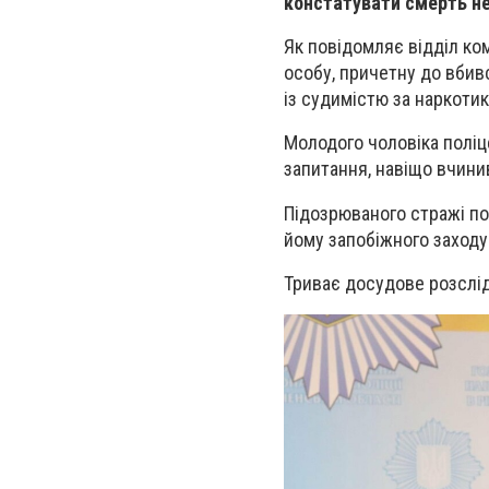
констатувати смерть не
Як повідомляє відділ ком
особу, причетну до вбивс
із судимістю за наркотик
Молодого чоловіка поліце
запитання, навіщо вчинив
Підозрюваного стражі по
йому запобіжного заходу
Триває досудове розслі