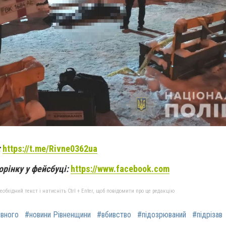
:
https://t.me/Rivne0362ua
орінку у фейсбуці:
https://www.facebook.com
бхідний текст і натисніть Ctrl + Enter, щоб повідомити про це редакцію
івного
#новини Рівненщини
#вбивство
#підозрюваний
#підрізав