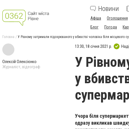
Новини
Афіша
Оголошення
Блог
Погода
Кар
Головна
У Рівному затримали підозрюваного у вбивстві чоловіка біля місцевого с
13:30, 18 січня 2021 р.
Над
У Рівном
Олексій Олексієнко
Журналіст, відеограф
у вбивств
супермар
Учора біля супермаркет
одразу викликав швидку