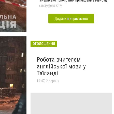
генеральне прибирання приміщень в Рівному
+380(98)045-57-74
Додати підприємство
ОГОЛОШЕННЯ
Робота вчителем
англійської мови у
Таїланді
14:47, 2 серпня