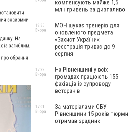
Вчора
компенсують майже 1,5
млн гривень за дизпаливо
 встановити
чний знайомий
МОН шукає тренерів для
18:35
Вчора
оновленого предмета
удинку. На
«Захист України»:
х із загиблим.
реєстрація триває до 9
серпня
ь про обрання
На Рівненщині у всіх
17:33
Вчора
громадах працюють 155
фахівців із супроводу
ветеранів
За матеріалами СБУ
17:01
Вчора
Рівненщини 15 років тюрми
отримав зрадник